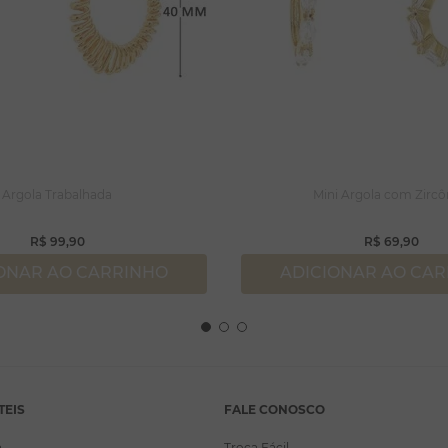
Argola Trabalhada
Mini Argola com Zircô
R$
99
,
90
R$
69
,
90
ONAR AO CARRINHO
ADICIONAR AO CA
TEIS
FALE CONOSCO
a
Troca Fácil