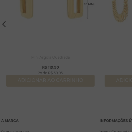
Mini Argola Quadrada
R$
119
,
90
2
R$
59
,
95
ADICIONAR AO CARRINHO
ADICI
A MARCA
INFORMAÇÕES Ú
Sobre a Morana
Venda Corporativ