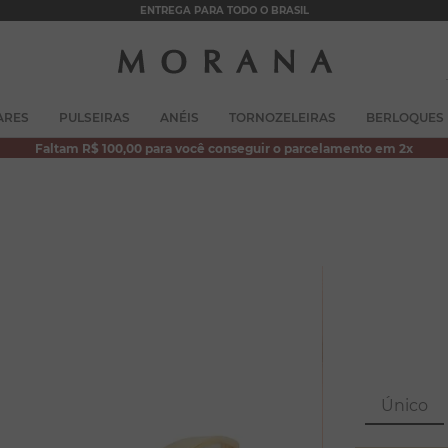
ENTREGA PARA TODO O BRASIL
TERMOS MAIS BUSCADOS
ARES
PULSEIRAS
ANÉIS
TORNOZELEIRAS
BERLOQUES
1
º
brincos
Faltam R$ 100,00 para você conseguir o parcelamento em 2x
2
º
colar duplo
3
º
pulseiras
4
º
colar coração
5
º
filhos
6
º
argola
7
º
nossa senhora
8
º
pérola
Único
9
º
escapulário
10
º
conjuntos