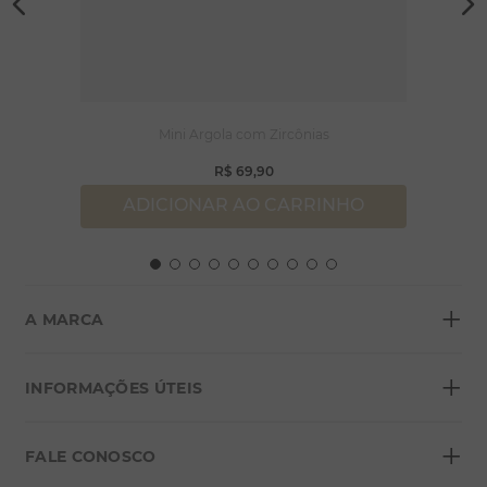
Mini Argola com Zircônias
R$
69
,
90
ADICIONAR AO CARRINHO
+
A MARCA
+
Sobre a Morana
INFORMAÇÕES ÚTEIS
Lojas
+
Blog
FALE CONOSCO
Seja um franqueado
Formas de pagamento