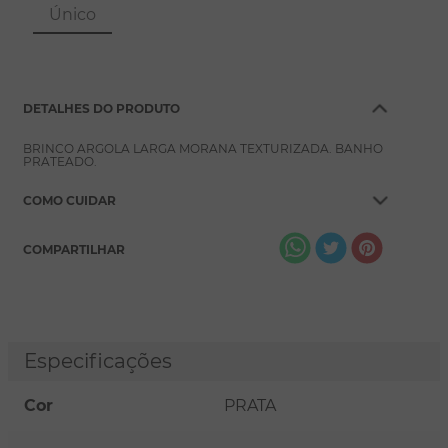
8
º
conjuntos
Único
9
º
escapulário
10
º
colar
DETALHES DO PRODUTO
BRINCO ARGOLA LARGA MORANA TEXTURIZADA. BANHO
PRATEADO.
COMO CUIDAR
COMPARTILHAR
Especificações
Cor
PRATA