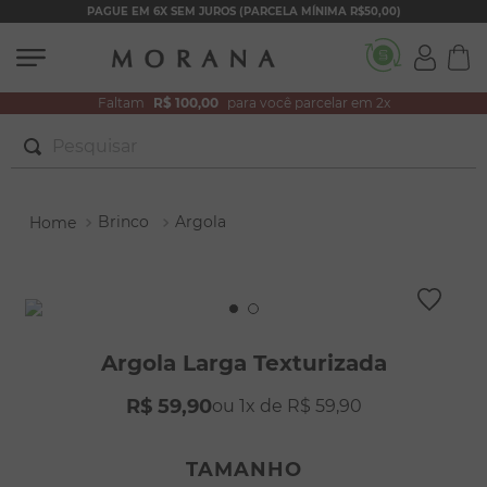
PAGUE EM 6X SEM JUROS (PARCELA MÍNIMA R$50,00)
Faltam
R$ 100,00
para você parcelar em 2x
Pesquisar
TERMOS MAIS BUSCADOS
Brinco
Argola
1
º
brincos
2
º
colar duplo
3
º
pulseiras
4
º
colar coração
Argola Larga Texturizada
5
º
filhos
R$
59
,
90
1
R$
59
,
90
6
º
nossa senhora
7
º
pérola
TAMANHO