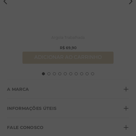
Argola Trabalhada
R$
69
,
90
ADICIONAR AO CARRINHO
+
A MARCA
+
Sobre a Morana
INFORMAÇÕES ÚTEIS
Lojas
+
Blog
FALE CONOSCO
Seja um franqueado
Formas de pagamento