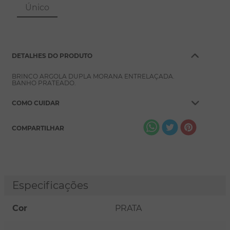
8
º
pérola
Único
9
º
escapulário
10
º
colar
DETALHES DO PRODUTO
BRINCO ARGOLA DUPLA MORANA ENTRELAÇADA.
BANHO PRATEADO.
COMO CUIDAR
COMPARTILHAR
Especificações
Cor
PRATA