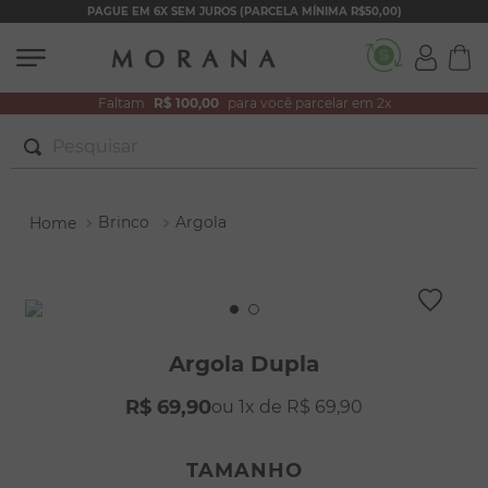
PAGUE EM 6X SEM JUROS (PARCELA MÍNIMA R$50,00)
Faltam
R$ 100,00
para você parcelar em 2x
Pesquisar
TERMOS MAIS BUSCADOS
Brinco
Argola
1
º
brincos
2
º
colar duplo
3
º
pulseiras
4
º
colar coração
Argola Dupla
5
º
filhos
R$
69
,
90
1
R$
69
,
90
6
º
nossa senhora
7
º
argola
TAMANHO