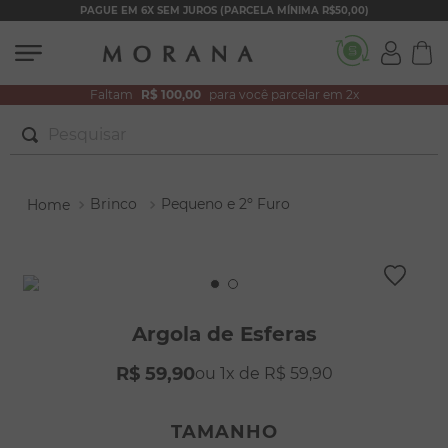
PAGUE EM 6X SEM JUROS (PARCELA MÍNIMA R$50,00)
Faltam
R$ 100,00
para você parcelar em 2x
Pesquisar
TERMOS MAIS BUSCADOS
Brinco
Pequeno e 2º Furo
1
º
brincos
2
º
colar duplo
3
º
filhos
4
º
pulseiras
Argola de Esferas
5
º
colar coração
R$
59
,
90
1
R$
59
,
90
6
º
pérola
7
º
nossa senhora
TAMANHO