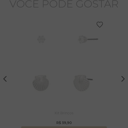
VOCÊ PODE GOSTAR
Kit Brincos
R$
59
,
90