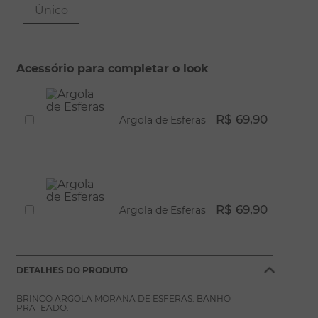
8
º
escapulário
Único
9
º
conjuntos
10
º
coração
Acessório para completar o look
R$ 69,90
Argola de Esferas
R$ 69,90
Argola de Esferas
DETALHES DO PRODUTO
BRINCO ARGOLA MORANA DE ESFERAS. BANHO
PRATEADO.