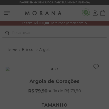
PAGUE EM 6X SEM JUROS (PARCELA MÍNIMA R$50,00)
Faltam
R$ 100,00
para você parcelar em 2x
Pesquisar
TERMOS MAIS BUSCADOS
Brinco
Argola
1
º
brincos
2
º
colar duplo
3
º
pulseiras
4
º
colar coração
Argola de Corações
5
º
filhos
R$
79
,
90
1
R$
79
,
90
6
º
nossa senhora
7
º
pérola
TAMANHO