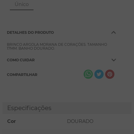
8
º
conjuntos
Único
9
º
escapulário
10
º
colar
DETALHES DO PRODUTO
BRINCO ARGOLA MORANA DE CORAÇÕES. TAMANHO
17MM. BANHO DOURADO.
COMO CUIDAR
COMPARTILHAR
Especificações
Cor
DOURADO