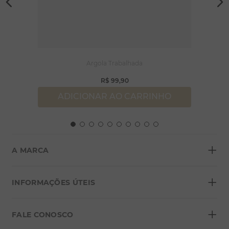
Argola Trabalhada
R$
99
,
90
ADICIONAR AO CARRINHO
+
A MARCA
+
Sobre a Morana
INFORMAÇÕES ÚTEIS
Lojas
+
Blog
FALE CONOSCO
Seja um franqueado
Formas de pagamento