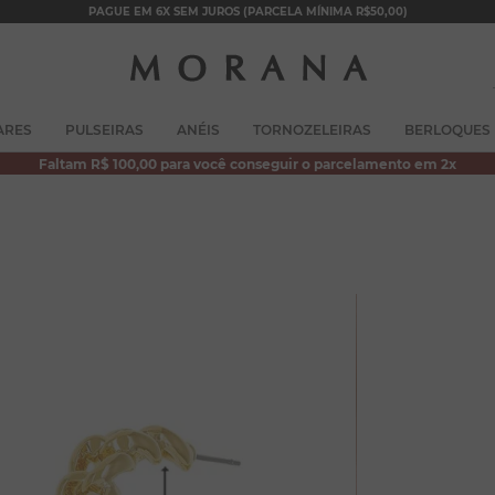
PAGUE EM 6X SEM JUROS (PARCELA MÍNIMA R$50,00)
TERMOS MAIS BUSCADOS
ARES
PULSEIRAS
ANÉIS
TORNOZELEIRAS
BERLOQUES
1
º
brincos
Faltam R$ 100,00 para você conseguir o parcelamento em 2x
2
º
colar duplo
3
º
filhos
4
º
pulseiras
5
º
colar coração
6
º
pérola
7
º
nossa senhora
8
º
escapulário
9
º
conjuntos
10
º
coração