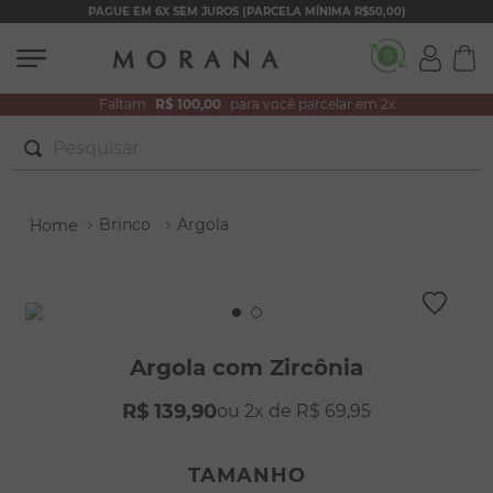
PAGUE EM 6X SEM JUROS (PARCELA MÍNIMA R$50,00)
Faltam
R$ 100,00
para você parcelar em 2x
Pesquisar
TERMOS MAIS BUSCADOS
Brinco
Argola
1
º
brincos
2
º
colar duplo
3
º
filhos
4
º
pulseiras
Argola com Zircônia
5
º
colar coração
R$
139
,
90
2
R$
69
,
95
6
º
pérola
7
º
nossa senhora
TAMANHO