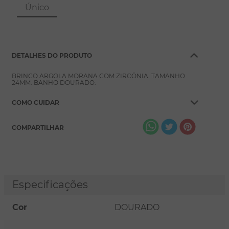
8
º
escapulário
Único
9
º
conjuntos
10
º
coração
DETALHES DO PRODUTO
BRINCO ARGOLA MORANA COM ZIRCÔNIA. TAMANHO
24MM. BANHO DOURADO.
COMO CUIDAR
COMPARTILHAR
Especificações
Cor
DOURADO