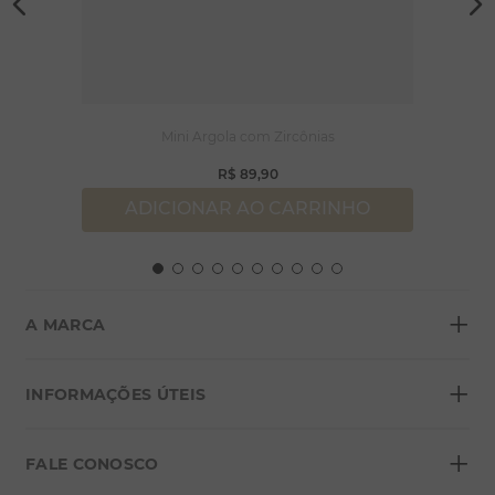
Mini Argola com Zircônias
R$
89
,
90
ADICIONAR AO CARRINHO
+
A MARCA
+
Sobre a Morana
INFORMAÇÕES ÚTEIS
Lojas
+
Blog
FALE CONOSCO
Seja um franqueado
Formas de pagamento