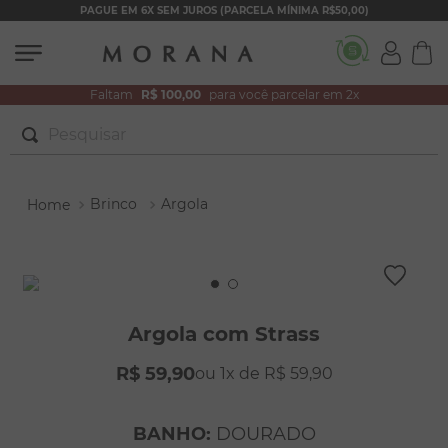
PAGUE EM 6X SEM JUROS (PARCELA MÍNIMA R$50,00)
Faltam
R$ 100,00
para você parcelar em 2x
Pesquisar
TERMOS MAIS BUSCADOS
Brinco
Argola
1
º
brincos
2
º
colar duplo
3
º
filhos
4
º
pulseiras
Argola com Strass
5
º
colar coração
R$
59
,
90
1
R$
59
,
90
6
º
pérola
7
º
nossa senhora
BANHO
:
DOURADO