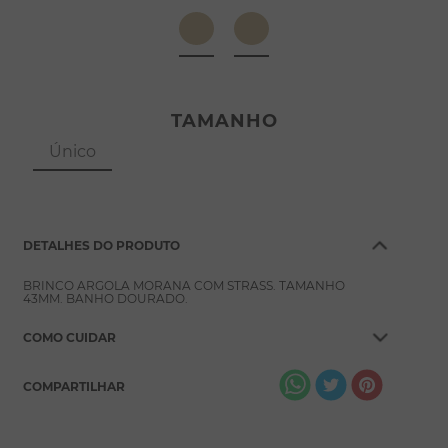
8
º
escapulário
9
º
conjuntos
10
º
coração
TAMANHO
Único
DETALHES DO PRODUTO
BRINCO ARGOLA MORANA COM STRASS. TAMANHO
43MM. BANHO DOURADO.
COMO CUIDAR
COMPARTILHAR