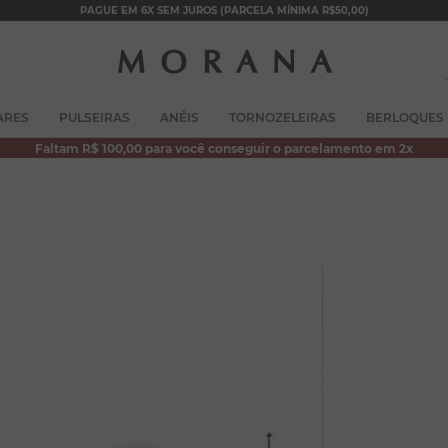
PAGUE EM 6X SEM JUROS (PARCELA MÍNIMA R$50,00)
TERMOS MAIS BUSCADOS
ARES
PULSEIRAS
ANÉIS
TORNOZELEIRAS
BERLOQUES
1
º
brincos
Faltam R$ 100,00 para você conseguir o parcelamento em 2x
2
º
colar duplo
3
º
pulseiras
4
º
colar coração
5
º
filhos
6
º
argola
7
º
nossa senhora
8
º
pérola
9
º
escapulário
10
º
conjuntos