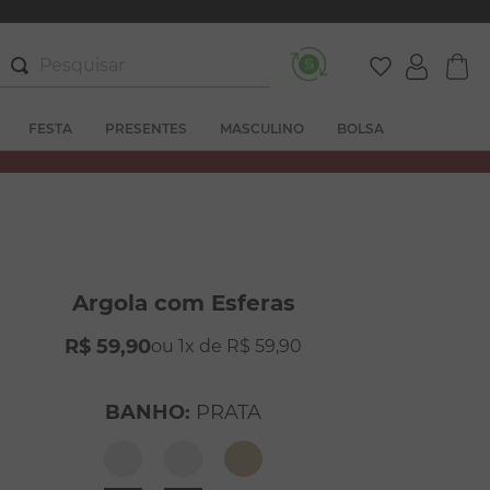
Pesquisar
FESTA
PRESENTES
MASCULINO
BOLSA
Argola com Esferas
R$
59
,
90
1
R$
59
,
90
BANHO
:
PRATA