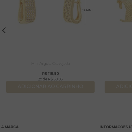
Mini Argola Cravejada
R$
119
,
90
2
R$
59
,
95
ADICIONAR AO CARRINHO
ADICI
A MARCA
INFORMAÇÕES Ú