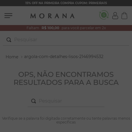
15% OFF NA PRIMEIRA COMPRA CUPOM: PRIMEIRA15
Faltam
R$ 100,00
para você parcelar em 2x
Pesquisar
TERMOS MAIS BUSCADOS
argola-com-detalhes-lisos-2146994532
1
º
brincos
2
º
colar duplo
OPS, NÃO ENCONTRAMOS
RESULTADOS PARA A BUSCA
3
º
pulseiras
4
º
colar coração
Pesquisar
5
º
filhos
6
º
nossa senhora
TERMOS MAIS BUSCADOS
Verifique se a palavra foi digitada corretamente ou tente palavras menos
1
º
brincos
específicas
7
º
argola