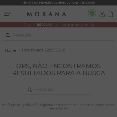
15% OFF NA PRIMEIRA COMPRA CUPOM: PRIMEIRA15
Faltam
R$ 100,00
para você parcelar em 2x
Pesquisar
TERMOS MAIS BUSCADOS
anel-de-elos-3220555501
1
º
brincos
2
º
colar duplo
OPS, NÃO ENCONTRAMOS
RESULTADOS PARA A BUSCA
3
º
pulseiras
4
º
colar coração
Pesquisar
5
º
filhos
6
º
nossa senhora
TERMOS MAIS BUSCADOS
Verifique se a palavra foi digitada corretamente ou tente palavras menos
1
º
brincos
específicas
7
º
argola