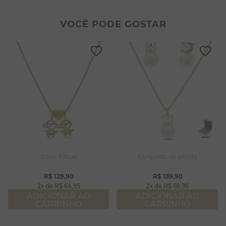
2
º
colar duplo
8
º
pérola
3
º
pulseiras
9
º
escapulário
VOCÊ PODE GOSTAR
4
º
colar coração
10
º
colar
5
º
filhos
6
º
nossa senhora
7
º
argola
8
º
pérola
9
º
escapulário
10
º
colar
Colar Filhos
Conjunto de pérola
R$
129
,
90
R$
139
,
90
2
R$
64
,
95
2
R$
69
,
95
ADICIONAR AO
ADICIONAR AO
CARRINHO
CARRINHO