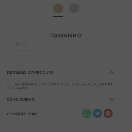
8
º
conjuntos
9
º
escapulário
10
º
colar
TAMANHO
Único
DETALHES DO PRODUTO
COLAR MORANA COM CHAPINHA TEXTURIZADA. BANHO
DOURADO.
COMO CUIDAR
COMPARTILHAR