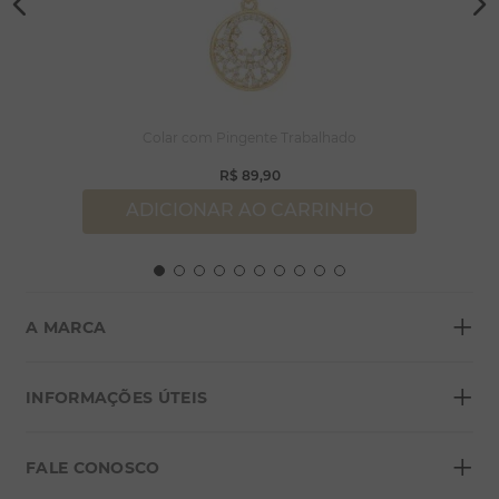
Colar com Pingente Trabalhado
R$
89
,
90
ADICIONAR AO CARRINHO
+
A MARCA
+
Sobre a Morana
INFORMAÇÕES ÚTEIS
Lojas
+
Blog
FALE CONOSCO
Seja um franqueado
Formas de pagamento