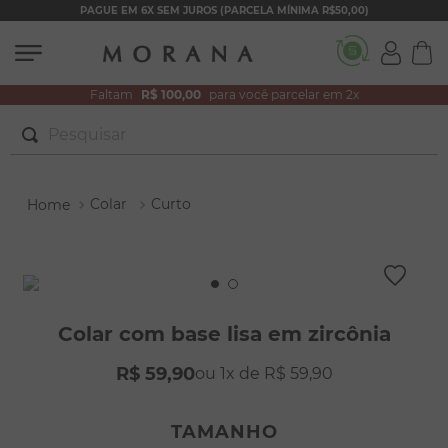
PAGUE EM 6X SEM JUROS (PARCELA MÍNIMA R$50,00)
Faltam
R$ 100,00
para você parcelar em 2x
Pesquisar
TERMOS MAIS BUSCADOS
Colar
Curto
1
º
brincos
2
º
colar duplo
3
º
filhos
4
º
pulseiras
Colar com base lisa em zircônia
5
º
colar coração
R$
59
,
90
1
R$
59
,
90
6
º
pérola
7
º
nossa senhora
TAMANHO