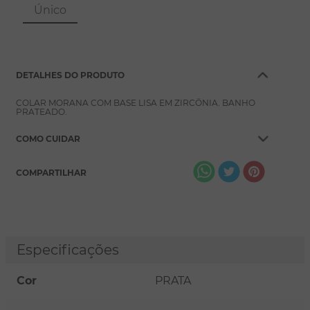
8
º
escapulário
Único
9
º
conjuntos
10
º
coração
DETALHES DO PRODUTO
COLAR MORANA COM BASE LISA EM ZIRCÔNIA. BANHO
PRATEADO.
COMO CUIDAR
COMPARTILHAR
Especificações
Cor
PRATA