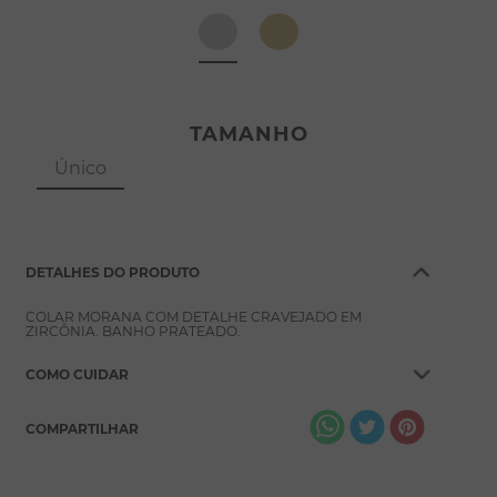
8
º
pérola
9
º
escapulário
10
º
colar
TAMANHO
Único
DETALHES DO PRODUTO
COLAR MORANA COM DETALHE CRAVEJADO EM
ZIRCÔNIA. BANHO PRATEADO.
COMO CUIDAR
COMPARTILHAR