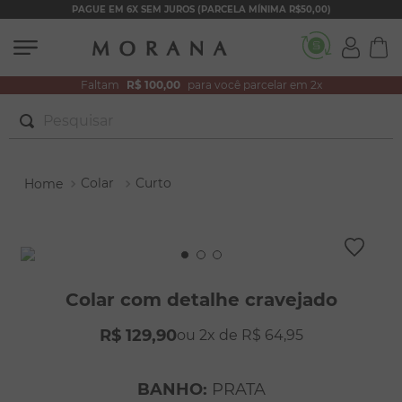
PAGUE EM 6X SEM JUROS (PARCELA MÍNIMA R$50,00)
Faltam
R$ 100,00
para você parcelar em 2x
Pesquisar
TERMOS MAIS BUSCADOS
Colar
Curto
1
º
brincos
2
º
colar duplo
3
º
pulseiras
4
º
colar coração
Colar com detalhe cravejado
5
º
filhos
R$
129
,
90
2
R$
64
,
95
6
º
nossa senhora
7
º
argola
BANHO
:
PRATA