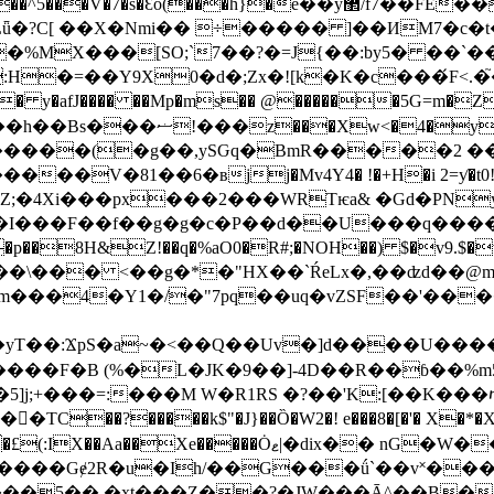
j��MQAd���^5���V�7�s�Ԑo(���h}�
ё��y޲/f7��FE���O�0��&�ɻ��& ��
�%MX���[SO;`7��?�=J{��:by5� ��`
:H�=��Y9X0�d�;Zx�![k�K�c���́F<.�֮
y�|�zK;�� y�afJ���� ��Mp�ms�� @������5
y��1T�z���1�D�t�
V�81��6�вjj�Mv4Y4� !�+H�i 2=ƴ�t0!an��
Z;�4Xi���px���2���WRTѥa& �Gd�PNy
��I���F��f��g�g�c�P��d��U���q���
sem���4�Y1�/�"7pq��uq�vZSF��'���
֙��������F�B (%�L�JK�9��]-4D��R��ɓ�
�5]j;+���=:���M W�R1RS �?��'K:[��K�
�TC��?�����k$"�J}��Ȍ�W2�! e���8�[�'� X
�����Ȯޱ|�dix�� nG�W�����OA��6&8)
Ih/��G���ǘ`��v˟���h٣���0Q�$�*�<7]Q�!�QD
һ����5��,�xt���Z��?�JW���Ā^��B��g