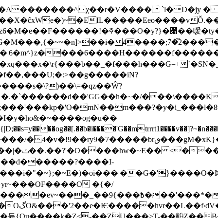
��X�ĉxWe�)~�EIL�����Eeo����vǑ.��
!�ߧ���O�y?}�׉��嗳�ty��|29�|
xq���x�\r{���b��_�f���h���G=+`�SN�_��7
ӯ���f��,���U;�:>��g�����iN?
�.�`������d��'GG��h�~�/���\����K"
�I�y�ho&�~����og�u��|
��[.��b�i����'G��mtrrrt1����v��]?~�n����~�M���'Oޛ.��o��j
����ͺ�|�艠㻦
�=�z4ځr$�:��wO?�ٖ7����wM�U��-
 j�|�t5}
�����듋{Qu����k�Z<-��ZU���>T-��齨Z��B