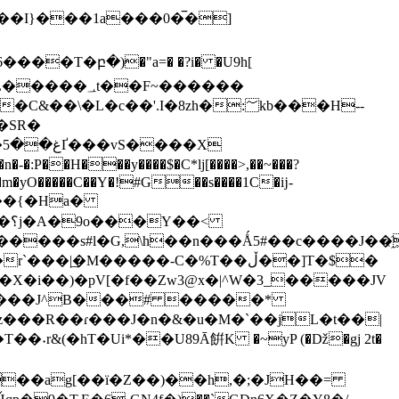
���I}���1a���0�̅�]
��F~������
c��'.I�8zh�:؅kb���H--
�SR�
��H���y����$�C*lj[����>,��~���?
��>�m�yO�����C��Y�!#G��s����1C�ĳ-
/���{�Ha�
�<
͢�M�����-C�%T��ڵ��]T�$�
X�i��)�pV[�f��Zw3@x�|^W
�3_�����JV
�Z*5m�zN���z���R��ɾ���J�n�&�
u�M�`��jL�t��|