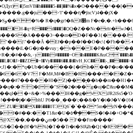
r) �]5mVB�h�����5-��]��%�ϰ�O����^��[
���.g��ju��>'l"���դ�ʃncV)4��jX�
U9h[
����H-�ɋ=R���d���5�ѺQ�Z��Nc�eh\�wJ�L�����؀t
�S�A����3~��m�D�F��3{����J�C&��\�L�
"��(\"���Ȃ �Ef��p��f��O�c\{�Fh��-
۰y���t#�����~O�s�����K&uC`���Ƅ��n�-�:P
��L�O�J>��ZD�~I�Vy�l���6��.�t�lvH˯KC����|-_����
Q��;J}�:�*q�Ub�6�����{�6h���P�o�
 F�M#,M#�B�Ri���v�l�Z��؟j�A�9o���Y�
:�?]�[�"S�2�t��g�oj�Ը&u��M�r`���|
I� �+&�>%���lH��g�vXiJR2iSs5�'O�
n�l�E�L9��%��]�( Խ=�g�p����SߢQ ZU��$�X��6���0TЭQ6`�`�
T��˖r&(�hT�Ui*��U89Ā餠K �~yP (�ǅ�gj 2t�
ڼm�5�� F��Fm����/