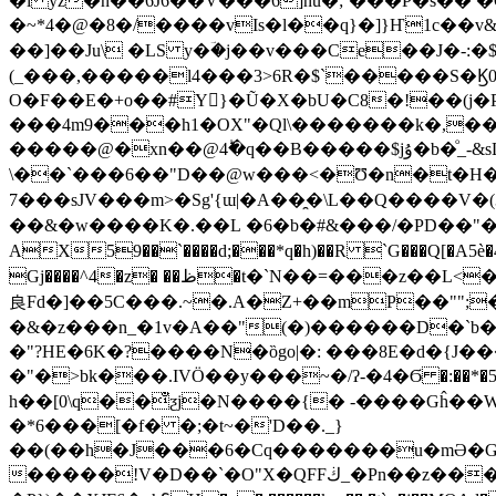
�i yz�n��6J6��V���6]nu�;ߵ���P�s�� �G64�5��i��-1�*�1�jLG{Ь�(9iÊ�;�*�f��Ȟqp�9�T.E�6-GN4f�)��`GƉn6X�Z�Y8�/
�~*4�@�8�/����vIs�l��q}�]}Ҥ1c��v&�8
��]��Ju\ �LS y�ؔ�j��v���Ce��J�-:�
(_���,�����l4���3>6R�$`�����S�Ϗ0
O�F��E�+o��#Y}�Ũ�X�bU�C8�!��(j
���4m9���h1�OX"�Ql\�������k�,��
�����@�xn��@4ؕ�q��B�����$jۇ�b�ͦ_-&sLү��_G� ���襜6�9� b�jm� &E�����xǆ�ݢ�T2���ϧP'��e�D|�;
\��`���6��"D��@w���<�Ʊ�n�t�H��o��l
7���sJV���m>�Sg'{ɯ|�A��̯�\L��Q����V�(3
��&�w����K�.��L �6�b�#&���/�PD
AX59��`����d;���*q�h)��R `G���Q[�A5è�4\՜ߦQ��V�)�6A^x팧 �3�Њ+i _i��h�R��N�C=`��}��GTI&S7��z��C�0���eg:�[��f�Qg��
Gj����^4�z� ��ظ�t�`N��=���z��L<��>?N$��F���a"�o.�~Kz�����ئ��S�;�4�i�|7�i�J::�9�`p� ޺B��w�[�ex
良Fd�]��5C���.~�.A�Z+��mP��"";
�&�z���n_�1v�A��"(�)������D�`b�
�"?HE�6K�?����N�ȍgo|�: ���8E�d�{J�
��
�"�>bk���.IVӦ��y���~�/ʔ-�4�Ϭ �:��
h��[0\q��̐ƺj�N����{� -����Gĥ��W
�*6���[�f� �;�t~�'D��._}
��(��h�J���6�Cq�������u�mӘ�G����
�����!V�D��`�O"X�QFFڬ_�Pn��z����j:��7'G騙��ϊ���}�1�Fl}�CFcS`X��� �-��}� �J���#p��v��1������|