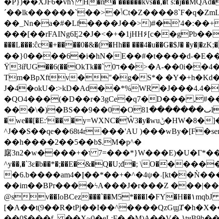
�P})��XJF6�vh؟ H�n� ������kvs��,�t`s:�
´��lk������`��>�ݳCt�Z����8`F�q�ZmLǖ�?C[ ��X�Nmi�� ÷����� ]��ИM7�c�t� P4����|)���QP=��:y
��_Nn�a�#�Lf����J��>)#�'4�:��+
���[��rFAINg6Ę2�J�<�+�1jHH۶[c��gPb��
���L���:ĉc�+����0�&�(�Hh�� ���4�u��G�$J� �
��}0����6�i�hN�E��#�t����d-�E���h��Bs���ޟ!���z���Xw<�4�
Ϋ3iřUG��6(��OkTk��` 0ד��>�A-��0i��4�����(�g��,ySԌq�BmR�����2 �����!,�i��JT��r��c��
Τm�BpXftv�"�g�S*� �Y�+h�Kd�����
J�4�okU�:>kD�Ad��*%WR �J���4.4�
�QO4���(�D��r�3gCe�q7�D��� ,#
���\�)�BS��9��0�Oٮ�������81l�p��8H&Z!��q�%aO0�R#;�NOH��) $�v9.$�vzZH����q�
�we��[�E:'���y=WXNC�Ŵ3�y�wuݨ�HW�8�]��\��� <��g�*�"HX��`ŔeLx�,��ʣd��@m^�;g���s(���J�b�.�P2��
^J��S��qe��68t4r���'AU )���wBy�[F�
��h����2��5��b$.M�p^�
廜3n2�w��ו�+�� =7���*}W���E)�U�Γ*��yT��:ϪpS�a~�<��Q��Uv�]d����U������Tѭ�"�U6T�ʦ�`X�X+���GXENa�E-<.�j�o�����������k�0�mR8z-
^y��,�`3ɛ�b��*�;��E�&�Q�U;đ�; \O�
�6.b����am4�Į��*��+�^�4ψ�˓[kt��Ǹ��
��im��BPr����ϟA���
J�r���Z ���|���
@sv��IoBCez���`��M5*���Ӏ�FY�H��۱mqbJ �£(:IX��Aa��Xe
[�A��t(9��R�tPj��I��^����QzGϣȾ�h�X�����Gɇ2R�u�
��0$���f_ ��X~0�eL;F�,�M)A��V� }tҹB9