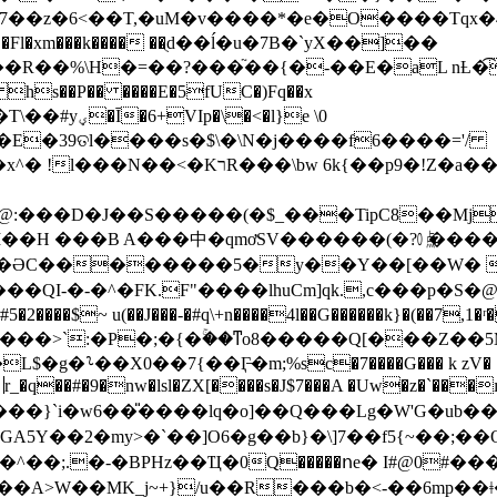
�W7��z�6<��T,�uM�v����*�e�O����Tqx�4
�xm���k���� ��ֻd��ĺ�u�7B�`yX��]��
�R��%\H�=��?���֘��{�-��E�aL nȽ�
s��P�� ����E�5fUC�)Fq��x
X�H�E�39ତl����s�$\�\N�j����f6����='/
�!Z�a��P�{Τ�k\h���ah���N �&?
��*@:���D�J��S�����(�$_���TipC8��Mj
��中�qmơSV������(�?㍘����ތx���� p��7RS.Q�ܙ;���O��
/L�ƏC��������5�y��Y��[��W�
�!o���>`:�P�;�{�ۚ��ͳo8�����Q[���Z�
lsl�ZX[����s�J$7���A �Uw�z�`���ı޷bQ4U�[L�c��>�#պQ���mGj[7R��FZ
��}`i�w6��̎����lq�o]��Q���Lg�W'G�ub��
5Y��2�my>�`��]O6�g��b}�\]7��f5{~��;��
^��;.�-�BPHz��Ҵ�0Q�����ոe� I#@0#
�A>W��MK_j~+}/u��R���b�<-��6mp�