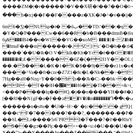
����ZM�|�r�����?�V��X研�!��7��O�l>
���b�ɑ:j��F��F����z�XK�J�^�v��|j�RO
6m6�Ʒ)�NUsp�t� �ȗب��TD:'��:�ŋ���jM�.�&�ʄ���� Mh��Hj�iBk� �S�r6Ĉ���*�5� �
�Y�Q�Ƥ���Cw��6��R�h�B���dmnB�|6x�u �rt>�-PS�m�RJ�C-�7ڵJ+׸V
ݹ6&���lB4��o�W1��VG��кoM : ���:�}�~Z�b��6�2Z�cr������j�Bj�o� �ɭS�9I���6E%��i�}�|Y���ѡ5
�fmuF���m�����r�,Z}c`�D�h��:ׅ6�
����`��U�lk�O V�klk�Kh�Yc�ё��O�9�B�O1
�����l�r�;ަƶ.������6Z�ζ�2I1Y��
��.� $���l,�K�1�K�$��9j���e}1x�u
����^Va��fr
�cze�Z7Z1�8c�L�Nk��>�f
7Hg��aH�Nzq>Y��0�b[s��Jk�C:-��bk>�
�B~�T��fH�֌� ��H6�ʄ�TӀ��+&>i_
<���P����lq��#Q.�j��n����YH��#�Z
[��8J��N{gF�a�F��ڌt��V�0�m�������Դ��c�ߎO�����V�:�6ĉm=J��v�ȶ�� ΧS�||��" ��ϯCkG�;��5�O�ɿ,plZ��n�\�6�c�@Wx�b�Ҥ
������n�s#u�ۤ�Ul�~H>�' �(c��ɿ� gԚ{g�
���cךF�7��i���?���?_������-��P�Hۑ)���F�[�v��kh�^�A L����y}39�l�9Z� d� �c1Y�bʮ)|
��SL�Lz����5r6`PR
I�Ӳ���7�l!��RhrY�\k
�$���g:t��Pķ:���++��+u:4�U��|�U
X��"'j~��Y����Jm���Z��#��� "�@lpU��aH)wڷ!�.� ���;X+�W�J�