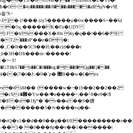
�4y��i���d��/8���s����t�a$џN�v엒
욅'X~
3j�-[!��� (zy5�����џ�6w����S+��Ы
U�˧�5ϗ˯�����K�Fu�UDV
] F �h!s���X�J0n ӂy�q��!��6�!E
C�0t��5C9��H;��c(d���r
�l_h�3H�DIi���m~�����!
=~ٛ3?
"�x�dsM�� {����w�~�{b��2��2��2
��^8�e9�!$
]!�$'�s�1Ӄ*�`�v��a��S�孊
� ��r������5�˦v����vq��-
�d��0��g��ɄE���������z��]��6P���IG�$