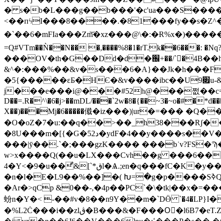
� s�b�L���g��b���'�c'ua���S����OДy
<��пϟI���8����.�81���fy��s�Z^��
�`��6�mFIa���Zm͝�xz���@\�:�Ɍ%x�)�����Sو���%� R�q�gr!�&8׵m F�e�,�.+h���6����T�բ�)�"a=� �?i� �
=Q#VTm��Ǹ��N�� �,����%8�1�rT.k��6���: �Nq?
���OV�th�G��Dd�d�֌+��/`�4B��h��
&^�:���%��&v�s���6�A}��Jk�h���F
�5{�����εƂ�HЄ�&v����ibc��U׏9u-&����iL�G�jr��vuyۯ�v��E�P�����غ��5Ґ���vS����X
j���e���i@���#52h@���쩞��c=R�;�#��&,
D��=.R�^\�6�j>��mDL/���`2w�8�{��~3�~o�#�*d��
X��)���Mj�6�����傤�iz���)|ur�=��� �
�O�oZ�7�u:��q��>��_h38���Rʃ��6�6�V7
�8U���m�[{�G�د52�ydF�4��y����s��V����#7�����Hl�Z)���̧��h��m��H1������s#l�G,\h��n���Ǻ5#��c����J��҈$bX�P�/
���|ӯ��.`�;���gzK���� ���b˙v?FS�Ϡ��q�
w>x����Q(��u�LX���Cvh��g ���6����q
4�Y<�9�u��ͩ&[`*قl�Ѧ.;en�q���fC�K�y��!�ܹ���j�\�bhU P6��_���\;��&�Ү�i�J�V�{6���J^B���# �����*
�
�Ar�>qCp &0��-,�4p��PC`�\�tk|��x�=���f�#��:��T1&e�U�٥�݆��S�!�4�+O�*�
蚡n�Y�< -��#v�8��n9Y��m�`DӪ `�4�LP}I�@X��,����
�%L2Ċ���i��zlڨ�B���&�F���Oٓ�l6B7�eT.ZGS���(Ҥ�%%]�T��Tr�t�S0Աh�Q{ʴ�R8�f��ag[��ï�Z��)��h,�;�JH��=