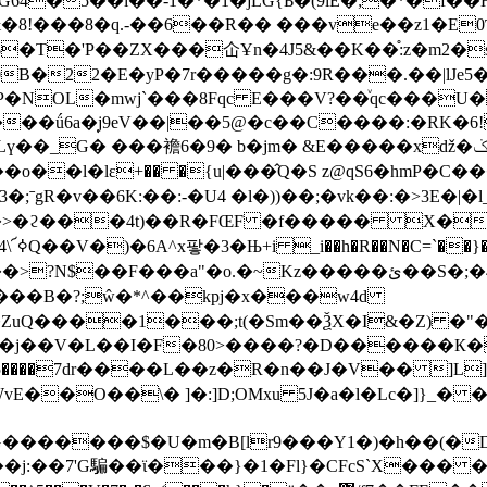
!���8�q.-��6��R�� ���ve��z1�E0Ѣ�O=
$�T�'P��ZX���仚Ұn�4J5&��K��֯:z�m2�s
B�22�E�yP�7r�����g�:9R���.��|lJe5�
�P�NOL�mwj`���8Fqc E���V?��ͮqc���
��ǘ6a�̜j9eV��|��5@�c��C����:�RK�6!
�lε+�� �{u|���̂Q�S z@qS6�hmP�C���_
�;ˉgR�v��6K:��:-�U4 �l�))��;�vk��:�>3E�|
��"�>�ϩ���4t)��R�FŒF �f����� X� �
Q���
���B�?;ŵ�*^��kpj�x���w4d
ZuQ����1���;t(�Sm��ѮX�I&�Z) �
j��V�L��I�F�80>����?�D������К��cSc�݌�Yw��/۠�a����=,
*�5����7dr����L��z�R�n��J�V�� ]L
vE��O��\� ]�:]D;OMxu 5J�a�l�Lc�]}_
���$�U�m�B[lr9���Y1�)�h��(�D�eQ�x1�