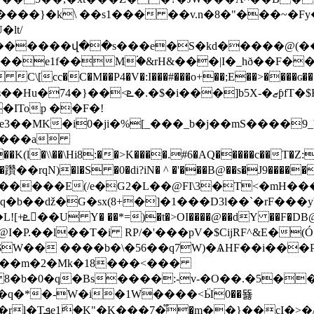
P����}�k\ ��s1��� ��v.n�8�"���~�F
lt/
������վ��s���e�S�kd�����@(��P �
4�V�:I���#���o+��;E��>����ɢ��.S�0��.C�c�Gc�ޥd���U�
�ޒƥfT�$K7 �J,l��IFj��N�xm�
�ITop ��F�!
��MK�i0�ji�%[_���_b�j��mS����9_b
����a
K(l�\\��\Hi8:��>K����.#6�AQ�����c��T
l�S �0�di?iN� ^ �'���B@��s�Jڵ�9�����9h�y Y-
���E(/e�G2�L��@FI\3�T<�mH���]1�W
VЍT��q�b��ǆ�G�sx(8+�]�1���D3l��`�rF���
��Z$�S}
.��l��T�i RP/�'���pV�$CijRF^&E�(Ó��
<��0N$W�� ����b�\�56��q7W)�ѦHF��i��
���m�2�Mk�18���<���
�b�0�q�Bs����:-v-�O��.�5���"
�q�*�-W�i�1W����<Ӹ0��뚏
�/������ZѸ