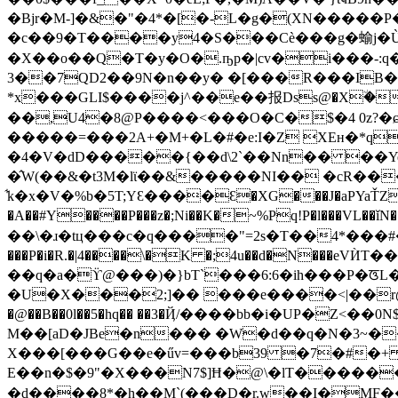
�Bjr�M-]�&�"�4*�[�-L�g�(XN�����
�c��9�T����y4�S���Cè���g�蝓j�Ù�
�X��o��Q�T�y�O�.ҧp�|cv�i���-:q
7��3QD2��9N�n��y� �[���R���IB���e1f��M۬�&rH&���|I�_hð��F��\�ֆҒ��p��v�i����-�i�f���Yz �I
*x���GLI$����j^��e��报Dss@�X٘� C\[cc�C�M��P
��,U4�8@P����<���O�C�$�4 0z?�ɕ��Hu�74�}��<ܧ�.�$�i���]b5X-
�����=���2A+�M+�L�#�e:I�Z XEʜ�*q
�4�V�dD�����{��d\2`��Nn�� ��Ye3
�̂W(��&�t3M�lϊ��&�����NI�� �cR�
͋k�x�V�%b�5T;YƐ����Ԑ�XG���J�aPYaŤZ��
�A��#Y����P���z�;Ni��K�~%Pq!P�l���VL��ǐN��躦��rqN)�
��\�ɹ�tц���c�q����"=2s�T��4*���#��
���P�i�R.�|4����\�K �;4u��d�N���e
��q�a�ϔ@���)�}bT`���6:6�ih���P�ꠃL�L![+ܧ�ّ�U Y� ��*=)�t�>OI����@��dY ��F�DB@М)��IK��$�nҐݺm:�L
�U�X���2;]�� ���e����<|��r@I�P
�@��B��0l��5�hq�� ��3�Ҋ/����bb�i�UP�Z
M��[aD�JBe�n��� �W�d��q�N�3~
Х���[���G��e�űv=���b39 �7�#�+ 8
E��n�$�9"�X���N7$]Ħ�@\�lT�����
�d����8*�h��M`(���D�r.w��I�MF��rl�Tܦe1ަ�K"�K���7�֟�m��}��cI�>