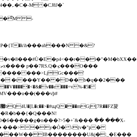
��,.�C�-M �CJ8J�`
͡�̈́M -
�v�8���#Ù�E�p4<��r��i�"�M�bXX��
�
 ���� ���>ǈGc���'
�5MV���u��(���vϸ#
㿫
�R�b��{�Q���N!
O�6�����g�n���?>5�+`&��� ߮�� ���X-
��� ���>�y�Ò� \:(v�"p�
�ǂ���W��IB��������U&j�:_�E���