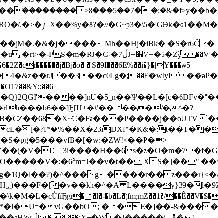
��ؗ��������>8���5��7� �;�&�f>y��b�
�/.�>�༿X��%y�8?�//�G~p3�\5�'Gϴk�ҩ1��
+�5�Zݸ֘��V'�;�Zo���.{���7� 6�!
4�&z��rJ��3��c0Lg�;֣��F�wIyI��əP
7��&Y::��6
OL{�Q}2QGI'����]nU�5_n��Ѱ��L�[c�6DFv
�rlh���b6��]Ϧ[Η+�#�� ���/�^�?
B�CZ��68�X~͐C�Fa���P����j��oUTV`�
�cL�[�?f*�%��X�23iDXf*�K&�:t��T��
�S�pg�5���vfB�[�w:�ZW!<��P�>
��(�V�D3i����H��6s�z�O�m�7�f�G�d
1Q�l��?)�^���g ����r�� z���r}<�/��-!C�z
�M�L�cŮfïҔgr� �l�-�b�L�)fm;mZ��1�/��Ê��V�$�
��*�l�U=�vG��bO; ��E�]��-&���
����(.ڦ�!