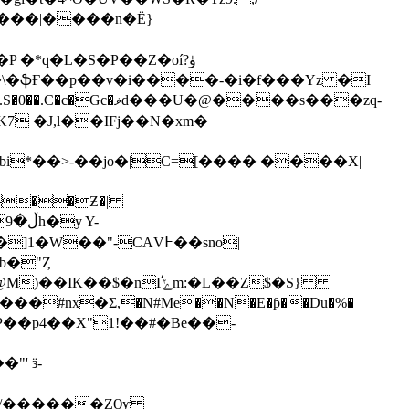
y���|����n�Ë}
*q�L�S�P��Z�oíۈ?
@����s���zq-
i*��>-��jo�|C=[���� ����X|
�Z:��Ƶ�|
��"-CΑV߅��sno|
yb�"Ȥ
�#nx�Σ,�N#Me��N�E�ƥ��Du�%�
�P��p4��X"1!��#�Be��-
' ӟ-