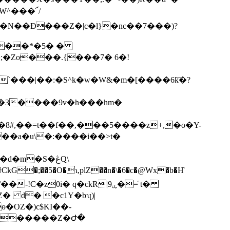
W^���՜/
M��N��Đ���Z�|c�l}�nc��7���)?
�`���|��:�S^k�w�W&�m�[����6k҇�?
�˭��3����9v�h���hm�
�8#,��=t��f��,���5����z+,�o�Y-
��a�u\�:����i��>t�
�m�S�ڠQ\
0i� q�ckR|9ۑ�=҅ t�
ө�OZ�)c$KI��-
������Z�Ժ�