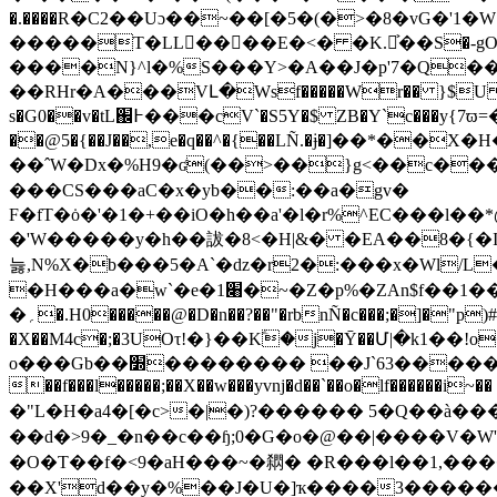
�.����R�C2��Uɔ��~��[�5�(�>�8�vG�'1
�����T�LL����E�<� �K.玐͐��S�-gO�Fl
����N}^l�%S���Y>�A��J�p'7�Q��
��RHr�A���VԼ�Wsf�����Wr�� }$U h
s�G0��v�tL֌߅���cV`�S5Y�$ ZB�Y`c���y{7ϖ=�T\��#yؠ�Ī�6+VIp�\�<�l}e \0
��@5�{��J��,e�q��^�{��LÑ.�ɉ�]��*��
��ˆW�Dx�%H9�ʛ(��>��}g<��c���x^� !l���N��<�KרR���\bw 6k{��p9
���CS���aC�x�yb��:��a�gv�
F�fT�ȯ�'�1�+��iO�h��a'�l�r%^EC���l
�'W�����y�h��詙�8< �H|&� �EA��8�{�I��H ���B A�
늟,N%X�b���5�A`�ǳ�r2�:���x�Wl
�H���a�w`�e�1׈�~�Z�p%�ZAn$f��1����QI-�-�^�FK.F"����lhuCm]qk.,c���p�S�@� �t���Y�� �D��b�q��2���
�؍�.H0�����@�D�n��?��"�rbnÑ�c���;�]�"p)##5�2����$~ u(��J���-�#q\+n����4l��G������k}�(��7,1�ʳ���V�����<�&�v��e���=v%-�5�
�X��M4c�;�3UOτ!�}��Kؖ�j�Ȳ��Մ|�k1�
o���Gb��׽�������� ��J`63�����L$�g�⸊��X0��7{��Ӷ̶�m;%sc�7����G��� k zV�
��
f���l�����;��X��w���yvǌ�d��`��o�lf������i~��⎹r_�q��#�9�nw�
�"L�H�a4�[�c>�|�)?������ 5�Q��à���
��d�>9�_�n��c��ɧ;0�G�o�@��|����V�W'GA
�O�T��f�<9�aH���~�閷� �R���l��1,����
��X'd��y�%��J�U�]ҡ����3������