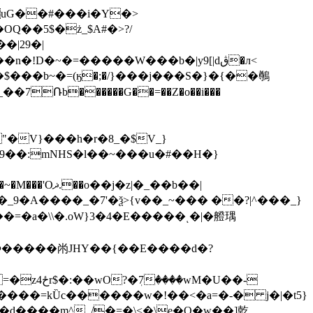
OQ��5$�ż_$A#�
>?/
Ռb������G��=��Z�o��i���
�V}���h�r�8_�$V_}
�z|�_��b��|
�d����m^_̗/�=�\<�\e�O�w��]乾