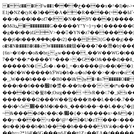
�d���0Fw��څ���1����x�^�I)�r->�A�������^χ��r�V���� `l�D�jy � uG��#���i�Y�>
E1j�NZ�(yK�3���A��R����(=��Ы`
��ͻ�ֽa��l��of7�f�N��9Y���](����z6�M�e��F������
�MƏܛ���������G�����Y"Y~}=y�{������G�M���,{�~~�n]>��i�4����;݉7�֟2�����n�!D�~�=�����W���b�|y9[|dڨ�л<
�g��t��|dڐV>��𿝜�YN�z7�������|�|6�m^}z����6����H������f������$���b~�=(ӄ�;�/}���j���S�}�{��鷷
��j6�t��ܼ�,���q��r2}���[3{G���g\���
o�S�N�t���B�6��oW�����&��烟�̾���7��潛�b
{6n>�\6�v�o&�brݟݼw����_��W��WG�t������s�\?)��\=�qz��Ŵ?
7��*��:*����Y^���>�G�O&���d)��ß_
�����N�{گo�۾��]_=�x����@o��(��};���'���kp�'O�mN��m���?�y�i_���l�89��:mNΗS�l��~���u�#��H�}
�d�i'�W�����hӮWӓ�h�-u�oJ��'�>�\�vr�o 
�_,W���h���>^�B0��l&']ܼw�>�n7�����O��{|D;��s=y����og
���r��6���׿lf�漿�-��9z���'<�t*u������/�4�v�!9��ry9�7�����brٯ���gM�xK}�_9�A����_�7'�ѯ>{v��_~��� ��?|^���_}
�����l2�푗8�;Osrg��� =vR��/.7�_|ќx���|�ݖ��.��?'�O����hw�~E�� <����=�a�\\�.oW}3�4�E�
�����҇��f2���W��믾���ӟ߿��L��6�.7����d������?����I-
��i�Ϟ5e׋��M�i��&_���b��~��L��ϗ7�j]���i�"�~};�~E�)�oi���|��G�'}����O�Ϸ�����㡀JHY��{��E����d�?
~&����d�c��c�/׏�{�>�����n>�&)�}yr~���OF����O �{�/
��y~����=z��¹@^�I�U�zT���˂�������ev~���_��߿���}9���'���*
�tr��]���b�h3����h�����AVӝ�o��Y�OگO&���'2��e�Ѥ�����hvr��L��fۥdV����=kȔc������w�!��<�a=�-�
��b=~2*}||4[�6G���nd-F��tt1Z>��EA�d�