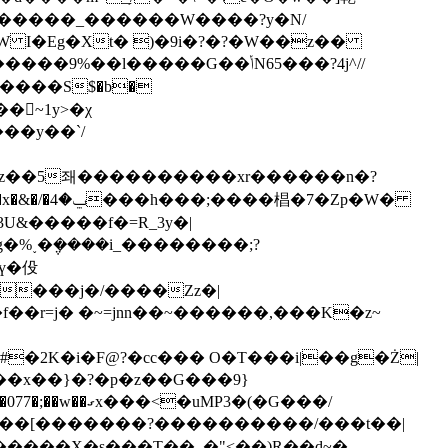
W I�Eg�Xt� )�9i�?�?�W��z��
�����G��ݳN65���?4j^//
z��5좨����������xr������n�?
�Zp�W�
ү�伇
����j�/����Zz�|
K�i�F@?�cc��� O�T���i|��g�Ż|
�[�������?����������/���t��|
����X�s��� T��,.�"<��)R��d~�