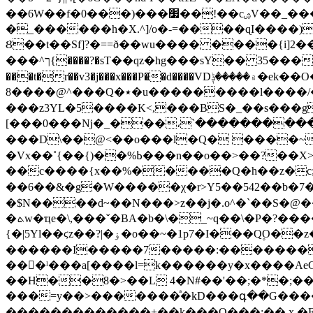
��6W��f�0���)���׷��!��cۺV��_���`�\�6�N��W��q����?��|��W��7�_,������_������W����?y�N/
�_������h�X.^]/o�-=����ɋI����)
Ȣ��t��Sf]?�==ð��wu���� ����{i]2��u]
���^ך{����?�sT��qz�hg���sY�� 35����C�O����8�N��i�"�Z������vrs�/λ�����S$�b�
���t�r��v3�j���x���P��d����VD۾�����ݙ�ek��O���F��3��.�� ��������w���l+������񽣑~1y>�χ
8����@^���Q�٭�u���������l����/�)g�>��f�5���͟����^����9f柎`uz4�\?�~���y��`/
���z3YL�5����K<,���BS�_��s���g�\
[���0���ǋ�_���،`�����������
���D\��@<��o���l�Q� ����~�@X���բ���#��{
�Vx��˚{��{)��%ߕ���n��o��>��?��X>dAm�����f9,�?WH _�5�h��e}�4n�/���Ϟ3U&�����f�=R_3y�|
��c����{x��%�����Q�h��z�c;��Hu'�r�Z<~���ϖ
��6��&�g�W�����χ�r>Y5��542��b�7�
�$N����d~��N���>z��j�.o^�`��S�@�
�ܬw�ҵe�\,���ˇ�BA�b�\�_~q��\�P�?�����Ne]��h��m3_.�"�N��z�����l�nd��k��f��r=j� �~=jnn��~������,���K�z~
{�|5Yl��ϛz��?|�ۏ�o��~�1p7�I���Q۪O��z���W���>���l
������I�����7�����:��������
���ˡ���a[����l=k������y�x����AeC�W��|_FF3O����z8*�߼n�
��H��8�>��L 4�N#��'��;�*�;����Qs�%��ߣq<,Y *�aR�����vqjv�z=�\���v����k�2�077�;��
���=y��>�������ͣ�kD���գ��G�����
�������������+��k���O���:�� x.�E�