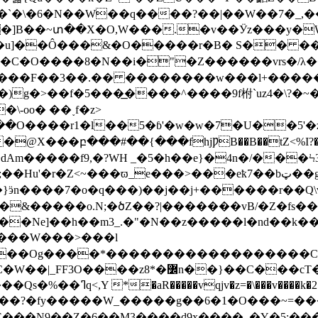
�]B��~տ��X�O,W���.�v��Ӱz���y�
��Ô���&�O�����r�B� S�� ������9%��l
-oo� ��˯f�z>
O����r1�l��5�ɓ'�w�w�7�U��5'�
���fhjǷB��B��tZ<%I?�x�&�/�ݐ�4���h���;����椙�7
_e���>���eҟ7��bټ��g�%˯�݆����i_��������;?
}ӭn����7�o�q���)��j��j+������r��Q\
�&�����o.N;�ծZ��?|�������vB/�Z�fs�
�Og����*������������������C#�2
�}��C���cT��x��}�?�p�z��G���9}
w��ގx���<�uMP3�(�G���/
?�fy�����W_�����g��6�1�O���~=���
��N 9��Z�6��M3����d9x����_�Y�5;���