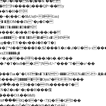
���N�H�!
�+
�(��C:�$ߕUn|0+8Gm}
G=m�Z� �葱OM��Zb"�p�D�
��{~�9� $�Br�h�1x�!.HNꄌ
g��yT:Y��e��4�B�'T�}
��]"*d�����B�;$Z���X�z\�,d�U�⪩s
�:*�T�bo$� �2 "|NvU<"���ˉ'T��u^��
�%m5���ҩ[������Oŗm7�OW���
��ⴄ#��s�� H��!l�ˣI%�����T�
�*�XΝ�Z�o�^�ӷ��H���偞
��
i�t�4^Ȫ�ŮV��WS�R�Tz9.,/