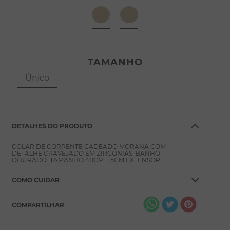
8
º
pérola
9
º
escapulário
10
º
conjuntos
TAMANHO
Único
DETALHES DO PRODUTO
COLAR DE CORRENTE CADEADO MORANA COM
DETALHE CRAVEJADO EM ZIRCÔNIAS. BANHO
DOURADO. TAMANHO 40CM + 5CM EXTENSOR.
COMO CUIDAR
COMPARTILHAR