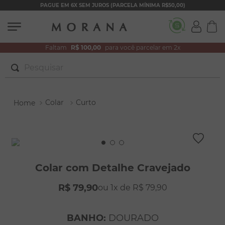
PAGUE EM 6X SEM JUROS (PARCELA MÍNIMA R$50,00)
Faltam
R$ 100,00
para você parcelar em 2x
Pesquisar
TERMOS MAIS BUSCADOS
Colar
Curto
1
º
brincos
2
º
colar duplo
3
º
pulseiras
4
º
colar coração
Colar com Detalhe Cravejado
5
º
filhos
R$
79
,
90
1
R$
79
,
90
6
º
argola
7
º
nossa senhora
BANHO
:
DOURADO