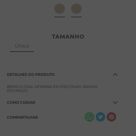
8
º
pérola
9
º
escapulário
10
º
colar
TAMANHO
Único
DETALHES DO PRODUTO
BRINCO OVAL MORANA EM ZIRCÔNIAS. BANHO
DOURADO.
COMO CUIDAR
COMPARTILHAR