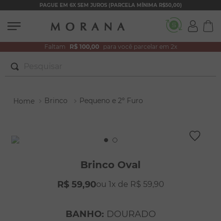
PAGUE EM 6X SEM JUROS (PARCELA MÍNIMA R$50,00)
Faltam
R$ 100,00
para você parcelar em 2x
Pesquisar
TERMOS MAIS BUSCADOS
Brinco
Pequeno e 2º Furo
1
º
brincos
2
º
colar duplo
3
º
pulseiras
4
º
colar coração
Brinco Oval
5
º
filhos
R$
59
,
90
1
R$
59
,
90
6
º
nossa senhora
7
º
argola
BANHO
:
DOURADO