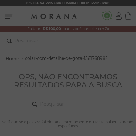
15% OFF NA PRIMEIRA COMPRA CUPOM: PRIMEIRA15
Faltam
R$ 100,00
para você parcelar em 2x
Pesquisar
TERMOS MAIS BUSCADOS
colar-com-detalhe-de-gota-1561768982
1
º
brincos
2
º
colar duplo
OPS, NÃO ENCONTRAMOS
RESULTADOS PARA A BUSCA
3
º
filhos
4
º
pulseiras
Pesquisar
5
º
colar coração
6
º
pérola
TERMOS MAIS BUSCADOS
Verifique se a palavra foi digitada corretamente ou tente palavras menos
1
º
brincos
específicas
7
º
nossa senhora