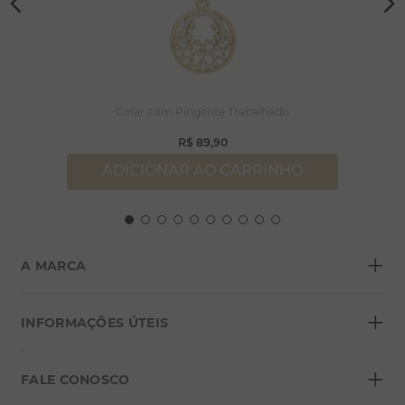
Colar com Pingente Trabalhado
R$
89
,
90
ADICIONAR AO CARRINHO
+
A MARCA
+
Sobre a Morana
INFORMAÇÕES ÚTEIS
Lojas
+
Blog
FALE CONOSCO
Seja um franqueado
Formas de pagamento