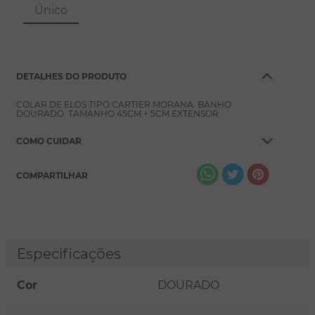
8
º
escapulário
Único
9
º
conjuntos
10
º
coração
DETALHES DO PRODUTO
COLAR DE ELOS TIPO CARTIER MORANA. BANHO
DOURADO. TAMANHO 45CM + 5CM EXTENSOR.
COMO CUIDAR
COMPARTILHAR
Especificações
Cor
DOURADO