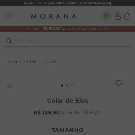
PAGUE EM 6X SEM JUROS (PARCELA MÍNIMA R$50,00)
Faltam
R$ 100,00
para você parcelar em 2x
Pesquisar
TERMOS MAIS BUSCADOS
Colar
Curto
1
º
brincos
2
º
colar duplo
3
º
filhos
4
º
pulseiras
Colar de Elos
5
º
colar coração
R$
189
,
90
3
R$
63
,
30
6
º
pérola
7
º
nossa senhora
TAMANHO