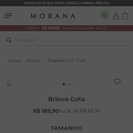
PAGUE EM 6X SEM JUROS (PARCELA MÍNIMA R$50,00)
Faltam
R$ 100,00
para você parcelar em 2x
Pesquisar
TERMOS MAIS BUSCADOS
Brinco
Pequeno e 2º Furo
1
º
brincos
2
º
colar duplo
3
º
pulseiras
4
º
colar coração
Brinco Gota
5
º
filhos
R$
189
,
90
3
R$
63
,
30
6
º
nossa senhora
7
º
pérola
TAMANHO