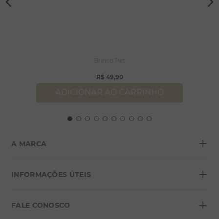
Brinco Pet
R$
49
,
90
ADICIONAR AO CARRINHO
+
A MARCA
+
Sobre a Morana
INFORMAÇÕES ÚTEIS
Lojas
+
Blog
FALE CONOSCO
Seja um franqueado
Formas de pagamento