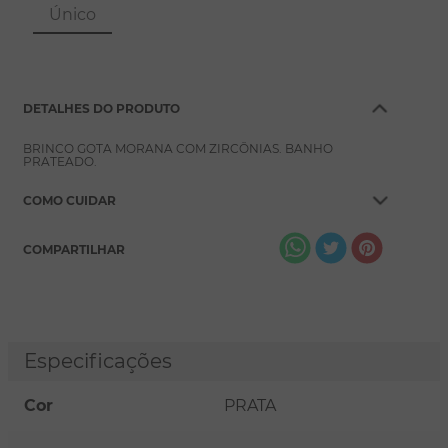
8
º
conjuntos
Único
9
º
escapulário
10
º
colar
DETALHES DO PRODUTO
BRINCO GOTA MORANA COM ZIRCÔNIAS. BANHO
PRATEADO.
COMO CUIDAR
COMPARTILHAR
Especificações
Cor
PRATA