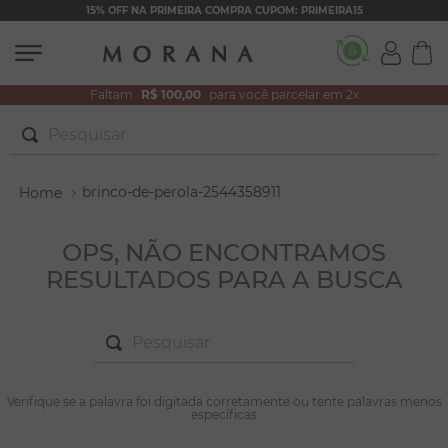
15% OFF NA PRIMEIRA COMPRA CUPOM: PRIMEIRA15
Faltam
R$ 100,00
para você parcelar em 2x
Pesquisar
TERMOS MAIS BUSCADOS
brinco-de-perola-2544358911
1
º
brincos
2
º
colar duplo
OPS, NÃO ENCONTRAMOS
RESULTADOS PARA A BUSCA
3
º
filhos
4
º
pulseiras
Pesquisar
5
º
colar coração
6
º
pérola
TERMOS MAIS BUSCADOS
Verifique se a palavra foi digitada corretamente ou tente palavras menos
1
º
brincos
específicas
7
º
nossa senhora