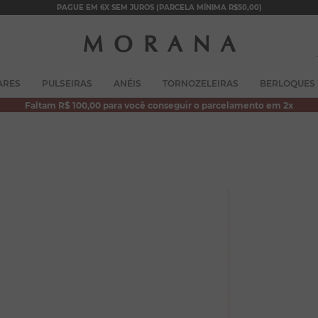
PAGUE EM 6X SEM JUROS (PARCELA MÍNIMA R$50,00)
TERMOS MAIS BUSCADOS
ARES
PULSEIRAS
ANÉIS
TORNOZELEIRAS
BERLOQUES
1
º
brincos
Faltam R$ 100,00 para você conseguir o parcelamento em 2x
2
º
colar duplo
3
º
pulseiras
4
º
colar coração
5
º
filhos
6
º
nossa senhora
7
º
pérola
8
º
conjuntos
9
º
escapulário
10
º
colar