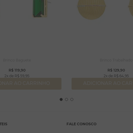
Brinco Baguete
Brinco Trabalhado
R$
119
,
90
R$
129
,
90
2
R$
59
,
95
2
R$
64
,
95
ONAR AO CARRINHO
ADICIONAR AO CA
TEIS
FALE CONOSCO