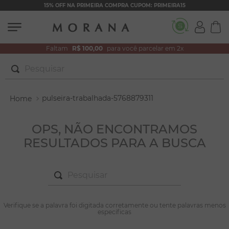
15% OFF NA PRIMEIRA COMPRA CUPOM: PRIMEIRA15
Faltam
R$ 100,00
para você parcelar em 2x
Pesquisar
TERMOS MAIS BUSCADOS
pulseira-trabalhada-5768879311
1
º
brincos
2
º
colar duplo
OPS, NÃO ENCONTRAMOS
RESULTADOS PARA A BUSCA
3
º
filhos
4
º
pulseiras
Pesquisar
5
º
colar coração
6
º
pérola
TERMOS MAIS BUSCADOS
Verifique se a palavra foi digitada corretamente ou tente palavras menos
1
º
brincos
específicas
7
º
nossa senhora