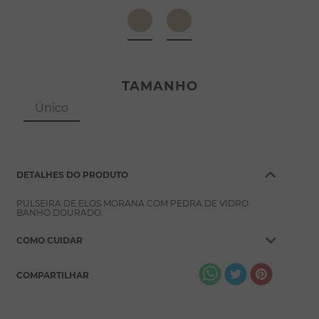
8
º
conjuntos
9
º
escapulário
10
º
colar
TAMANHO
Único
DETALHES DO PRODUTO
PULSEIRA DE ELOS MORANA COM PEDRA DE VIDRO.
BANHO DOURADO.
COMO CUIDAR
COMPARTILHAR