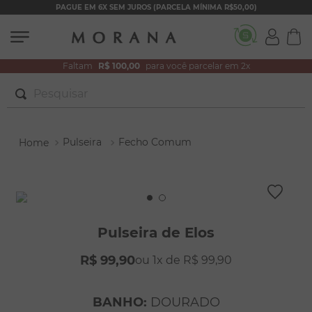
PAGUE EM 6X SEM JUROS (PARCELA MÍNIMA R$50,00)
Faltam
R$ 100,00
para você parcelar em 2x
Pesquisar
TERMOS MAIS BUSCADOS
Pulseira
Fecho Comum
1
º
brincos
2
º
colar duplo
3
º
pulseiras
4
º
colar coração
Pulseira de Elos
5
º
filhos
R$
99
,
90
1
R$
99
,
90
6
º
nossa senhora
7
º
pérola
BANHO
:
DOURADO