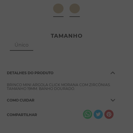
8
º
pérola
9
º
escapulário
10
º
colar
TAMANHO
Único
DETALHES DO PRODUTO
BRINCO MINI ARGOLA CLICK MORANA COM ZIRCÔNIAS.
TAMANHO 19MM. BANHO DOURADO.
COMO CUIDAR
COMPARTILHAR