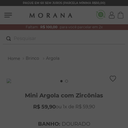
PAGUE EM 6X SEM JUROS (PARCELA MÍNIMA R$50,00)
Faltam
R$ 100,00
para você parcelar em 2x
Pesquisar
TERMOS MAIS BUSCADOS
Brinco
Argola
1
º
brincos
2
º
colar duplo
3
º
pulseiras
4
º
colar coração
Mini Argola com Zircônias
5
º
filhos
R$
59
,
90
1
R$
59
,
90
6
º
nossa senhora
7
º
argola
BANHO
:
DOURADO