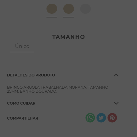
8
º
pérola
9
º
escapulário
10
º
conjuntos
TAMANHO
Único
DETALHES DO PRODUTO
BRINCO ARGOLA TRABALHADA MORANA. TAMANHO
25MM. BANHO DOURADO.
COMO CUIDAR
COMPARTILHAR