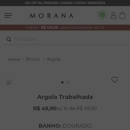
15% OFF NA PRIMEIRA COMPRA CUPOM: PRIMEIRA15
Faltam
R$ 100,00
para você parcelar em 2x
Pesquisar
TERMOS MAIS BUSCADOS
Brinco
Argola
1
º
brincos
2
º
colar duplo
3
º
pulseiras
4
º
colar coração
Argola Trabalhada
5
º
filhos
R$
49
,
90
1
R$
49
,
90
6
º
argola
7
º
nossa senhora
BANHO
:
DOURADO