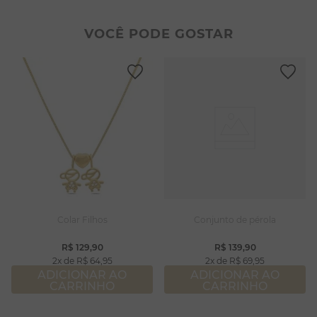
2
º
pulseiras
8
º
pérola
3
º
colar duplo
9
º
escapulário
VOCÊ PODE GOSTAR
4
º
colar coração
10
º
colar
5
º
filhos
6
º
nossa senhora
7
º
argola
8
º
pérola
9
º
escapulário
10
º
colar
Colar Filhos
Conjunto de pérola
R$
129
,
90
R$
139
,
90
2
R$
64
,
95
2
R$
69
,
95
ADICIONAR AO
ADICIONAR AO
CARRINHO
CARRINHO