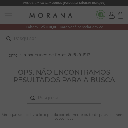
PAGUE EM 6X SEM JUROS (PARCELA MÍNIMA R$50,00)
Faltam
R$ 100,00
para você parcelar em 2x
Pesquisar
TERMOS MAIS BUSCADOS
maxi-brinco-de-flores-2688761912
1
º
brincos
2
º
pulseiras
OPS, NÃO ENCONTRAMOS
RESULTADOS PARA A BUSCA
3
º
colar duplo
4
º
colar coração
Pesquisar
5
º
filhos
6
º
nossa senhora
TERMOS MAIS BUSCADOS
Verifique se a palavra foi digitada corretamente ou tente palavras menos
1
º
brincos
específicas
7
º
argola