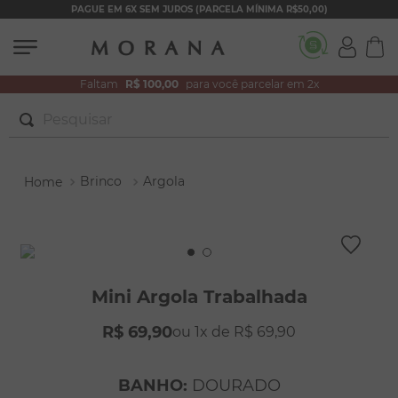
PAGUE EM 6X SEM JUROS (PARCELA MÍNIMA R$50,00)
Faltam
R$ 100,00
para você parcelar em 2x
Pesquisar
TERMOS MAIS BUSCADOS
Brinco
Argola
1
º
brincos
2
º
colar duplo
3
º
pulseiras
4
º
colar coração
Mini Argola Trabalhada
5
º
filhos
R$
69
,
90
1
R$
69
,
90
6
º
nossa senhora
7
º
pérola
BANHO
:
DOURADO