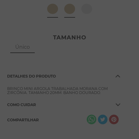
8
º
conjuntos
9
º
escapulário
10
º
colar
TAMANHO
Único
DETALHES DO PRODUTO
BRINCO MINI ARGOLA TRABALHADA MORANA COM
ZIRCÔNIA. TAMANHO 20MM. BANHO DOURADO.
COMO CUIDAR
COMPARTILHAR