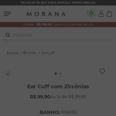
PAGUE EM 6X SEM JUROS (PARCELA MÍNIMA R$50,00)
Faltam
R$ 100,00
para você parcelar em 2x
Pesquisar
TERMOS MAIS BUSCADOS
Brinco
Earcuff
1
º
brincos
2
º
colar duplo
3
º
pulseiras
4
º
colar coração
Ear Cuff com Zircônias
5
º
filhos
R$
99
,
90
1
R$
99
,
90
6
º
nossa senhora
7
º
argola
BANHO
:
PRATA