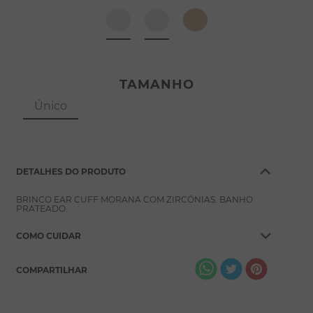
8
º
pérola
9
º
escapulário
10
º
colar
TAMANHO
Único
DETALHES DO PRODUTO
BRINCO EAR CUFF MORANA COM ZIRCÔNIAS. BANHO
PRATEADO.
COMO CUIDAR
COMPARTILHAR