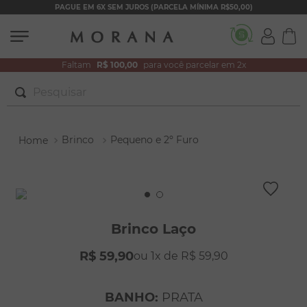
PAGUE EM 6X SEM JUROS (PARCELA MÍNIMA R$50,00)
Faltam
R$ 100,00
para você parcelar em 2x
Pesquisar
TERMOS MAIS BUSCADOS
Brinco
Pequeno e 2º Furo
1
º
brincos
2
º
colar duplo
3
º
pulseiras
4
º
colar coração
Brinco Laço
5
º
filhos
R$
59
,
90
1
R$
59
,
90
6
º
nossa senhora
7
º
argola
BANHO
:
PRATA