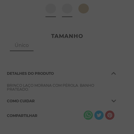
8
º
pérola
9
º
escapulário
10
º
colar
TAMANHO
Único
DETALHES DO PRODUTO
BRINCO LAÇO MORANA COM PÉROLA. BANHO
PRATEADO.
COMO CUIDAR
COMPARTILHAR