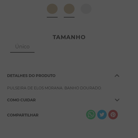
8
º
escapulário
9
º
conjuntos
10
º
coração
TAMANHO
Único
DETALHES DO PRODUTO
PULSEIRA DE ELOS MORANA. BANHO DOURADO.
COMO CUIDAR
COMPARTILHAR