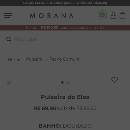
PAGUE EM 6X SEM JUROS (PARCELA MÍNIMA R$50,00)
Faltam
R$ 100,00
para você parcelar em 2x
Pesquisar
TERMOS MAIS BUSCADOS
Pulseira
Fecho Comum
1
º
brincos
2
º
colar duplo
3
º
filhos
4
º
pulseiras
Pulseira de Elos
5
º
colar coração
R$
69
,
90
1
R$
69
,
90
6
º
pérola
7
º
nossa senhora
BANHO
:
DOURADO