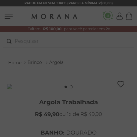
PAGUE EM 6X SEM JUROS (PARCELA MÍNIMA R$50,00)
Faltam
R$ 100,00
para você parcelar em 2x
Pesquisar
TERMOS MAIS BUSCADOS
Brinco
Argola
1
º
brincos
2
º
colar duplo
3
º
filhos
4
º
pulseiras
Argola Trabalhada
5
º
colar coração
R$
49
,
90
1
R$
49
,
90
6
º
pérola
7
º
nossa senhora
BANHO
:
DOURADO