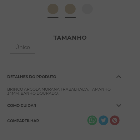
8
º
escapulário
9
º
conjuntos
10
º
coração
TAMANHO
Único
DETALHES DO PRODUTO
BRINCO ARGOLA MORANA TRABALHADA. TAMANHO
34MM. BANHO DOURADO.
COMO CUIDAR
COMPARTILHAR