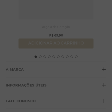
Argola de Coração
R$
69
,
90
ADICIONAR AO CARRINHO
+
A MARCA
+
Sobre a Morana
INFORMAÇÕES ÚTEIS
Lojas
+
Blog
FALE CONOSCO
Seja um franqueado
Formas de pagamento
Grupo Morana