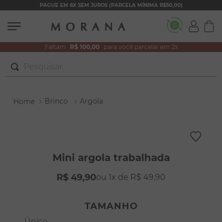
PAGUE EM 6X SEM JUROS (PARCELA MÍNIMA R$50,00)
Faltam
R$ 100,00
para você parcelar em 2x
Pesquisar
TERMOS MAIS BUSCADOS
Brinco
Argola
1
º
brincos
2
º
colar duplo
3
º
pulseiras
4
º
colar coração
Mini argola trabalhada
5
º
filhos
R$
49
,
90
1
R$
49
,
90
6
º
nossa senhora
TAMANHO
7
º
argola
Único