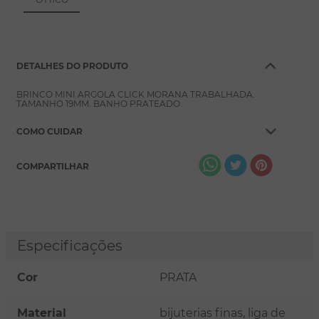
8
º
pérola
9
º
escapulário
10
º
colar
DETALHES DO PRODUTO
BRINCO MINI ARGOLA CLICK MORANA TRABALHADA.
TAMANHO 19MM. BANHO PRATEADO.
COMO CUIDAR
COMPARTILHAR
Especificações
Cor
PRATA
Material
bijuterias finas, liga de