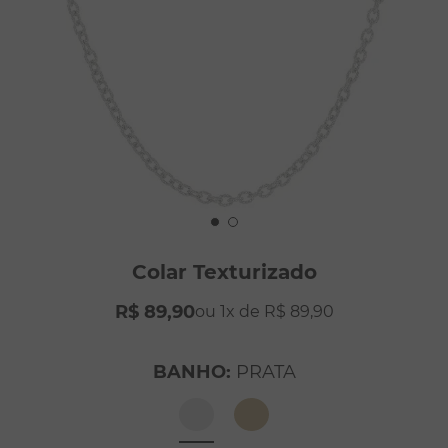
8
º
pérola
9
º
escapulário
10
º
colar
Colar Texturizado
R$
89
,
90
1
R$
89
,
90
BANHO
:
PRATA