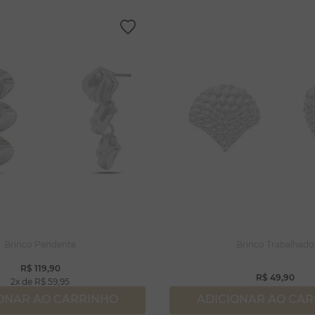
Brinco Pendente
Brinco Trabalhado
R$
119
,
90
R$
49
,
90
2
R$
59
,
95
ONAR AO CARRINHO
ADICIONAR AO CA