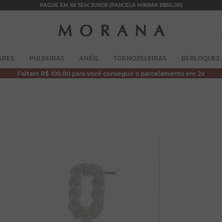
PAGUE EM 6X SEM JUROS (PARCELA MÍNIMA R$50,00)
TERMOS MAIS BUSCADOS
ARES
PULSEIRAS
ANÉIS
TORNOZELEIRAS
BERLOQUES
1
º
brincos
Faltam R$ 100,00 para você conseguir o parcelamento em 2x
2
º
colar duplo
3
º
pulseiras
4
º
colar coração
5
º
filhos
6
º
nossa senhora
7
º
argola
8
º
pérola
9
º
escapulário
10
º
colar