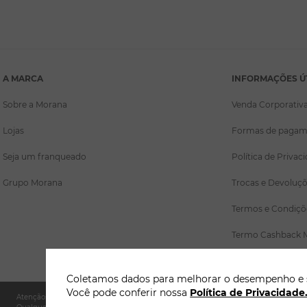
A MARCA
INFORMAÇÕES Ú
Sobre a Morana
Venda Corporativ
Lojas
Formas de pagam
Seja um franqueado
Política de Privac
Grupo Morana
Trocas e Devoluç
Termos e Condiçõ
Termo Cashback 
Coletamos dados para melhorar o desempenho e se
Você pode conferir nossa
Política de Privacidade
Atenção: A Morana não solicita pagamentos adicionais por WhatsApp, SMS ou links