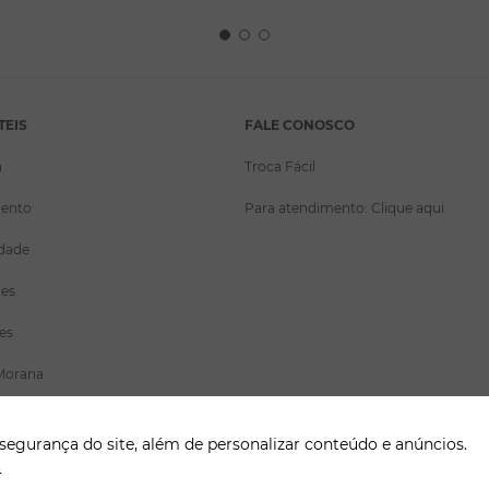
TEIS
FALE CONOSCO
a
Troca Fácil
ento
Para atendimento: Clique aqui
idade
ões
es
Morana
gurança do site, além de personalizar conteúdo e anúncios.
.
 externos para liberação ou entrega de pedidos.