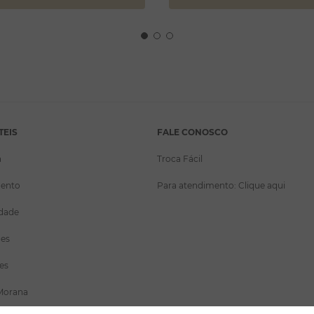
TEIS
FALE CONOSCO
a
Troca Fácil
ento
Para atendimento: Clique aqui
idade
ões
es
Morana