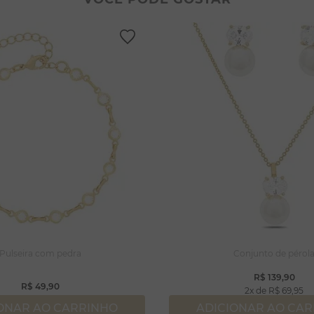
lar coração
lhos
gola
ossa senhora
rola
capulário
njuntos
Pulseira com pedra
Conjunto de pérol
R$
139
,
90
R$
49
,
90
2
R$
69
,
95
ONAR AO CARRINHO
ADICIONAR AO CA