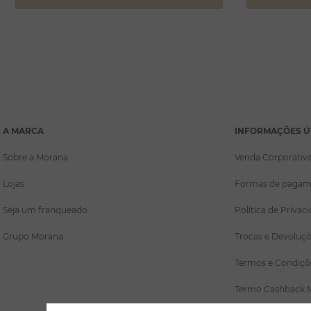
A MARCA
INFORMAÇÕES Ú
Sobre a Morana
Venda Corporativ
Lojas
Formas de pagam
Seja um franqueado
Política de Privac
Grupo Morana
Trocas e Devoluç
Termos e Condiçõ
Termo Cashback 