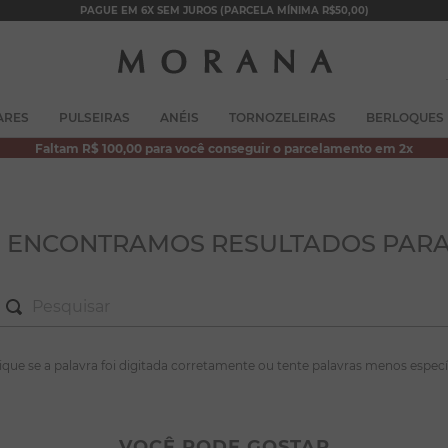
PAGUE EM 6X SEM JUROS (PARCELA MÍNIMA R$50,00)
TERMOS MAIS BUSCADOS
ARES
PULSEIRAS
ANÉIS
TORNOZELEIRAS
BERLOQUES
1
º
brincos
Faltam R$ 100,00 para você conseguir o parcelamento em 2x
2
º
colar duplo
3
º
pulseiras
4
º
colar coração
O ENCONTRAMOS RESULTADOS PARA
5
º
filhos
6
º
argola
7
º
nossa senhora
S MAIS BUSCADOS
fique se a palavra foi digitada corretamente ou tente palavras menos especí
8
º
pérola
incos
9
º
escapulário
lar duplo
VOCÊ PODE GOSTAR
10
º
conjuntos
lseiras