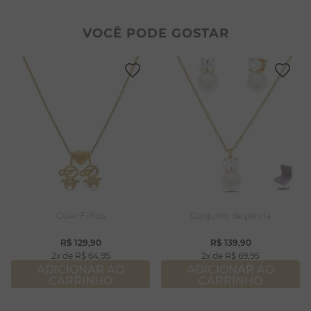
2
º
colar duplo
8
º
pérola
3
º
pulseiras
9
º
escapulário
VOCÊ PODE GOSTAR
4
º
colar coração
10
º
colar
5
º
filhos
6
º
nossa senhora
7
º
argola
8
º
pérola
9
º
escapulário
10
º
colar
Colar Filhos
Conjunto de pérola
R$
129
,
90
R$
139
,
90
2
R$
64
,
95
2
R$
69
,
95
ADICIONAR AO
ADICIONAR AO
CARRINHO
CARRINHO