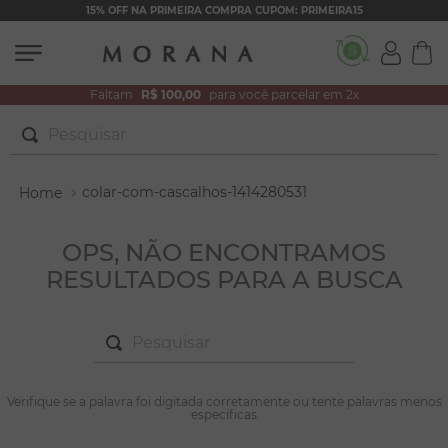
15% OFF NA PRIMEIRA COMPRA CUPOM: PRIMEIRA15
Faltam
R$ 100,00
para você parcelar em 2x
Pesquisar
TERMOS MAIS BUSCADOS
colar-com-cascalhos-1414280531
1
º
brincos
2
º
colar duplo
OPS, NÃO ENCONTRAMOS
RESULTADOS PARA A BUSCA
3
º
pulseiras
4
º
colar coração
Pesquisar
5
º
filhos
6
º
nossa senhora
TERMOS MAIS BUSCADOS
Verifique se a palavra foi digitada corretamente ou tente palavras menos
1
º
brincos
específicas
7
º
argola