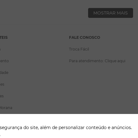
MOSTRAR MAIS
TEIS
FALE CONOSCO
a
Troca Fácil
ento
Para atendimento: Clique aqui
idade
ões
es
Morana
gurança do site, além de personalizar conteúdo e anúncios.
.
 externos para liberação ou entrega de pedidos.