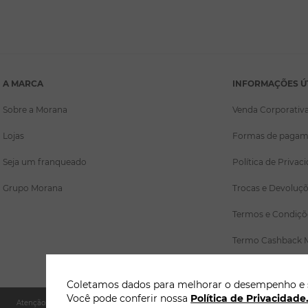
A MARCA
INFORMAÇÕES Ú
Sobre a Morana
Venda Corporativ
Lojas
Formas de pagam
Seja um franqueado
Política de Privac
Grupo Morana
Trocas e Devoluç
Termos e Condiçõ
Termo Cashback 
Coletamos dados para melhorar o desempenho e se
Você pode conferir nossa
Política de Privacidade
Atenção: A Morana não solicita pagamentos adicionais por WhatsApp, SMS ou links