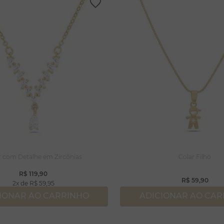
r com Detalhe em Zircônias
Colar Filho
R$
119
,
90
R$
59
,
90
2
R$
59
,
95
IONAR AO CARRINHO
ADICIONAR AO CA