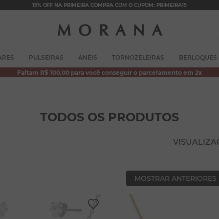
15% OFF NA PRIMEIRA COMPRA COM O CUPOM: PRIMEIRA15
TERMOS MAIS BUSCADOS
ARES
PULSEIRAS
ANÉIS
TORNOZELEIRAS
BERLOQUES
1
º
brincos
Faltam R$ 100,00 para você conseguir o parcelamento em 2x
2
º
colar duplo
3
º
pulseiras
TODOS OS PRODUTOS
4
º
colar coração
5
º
filhos
VISUALIZ
6
º
nossa senhora
7
º
pérola
MOSTRAR ANTERIORES
8
º
conjuntos
9
º
escapulário
10
º
colar