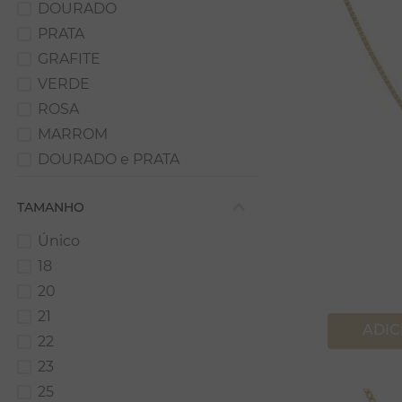
Maxi Brinco
DOURADO
Longo
PRATA
Earcuff
GRAFITE
Ajustável
VERDE
Ear Hook
ROSA
Bracelete
MARROM
Delicado
DOURADO e PRATA
Berloque
AMARELO
Pressão
TAMANHO
Único
18
20
21
ADIC
22
23
25