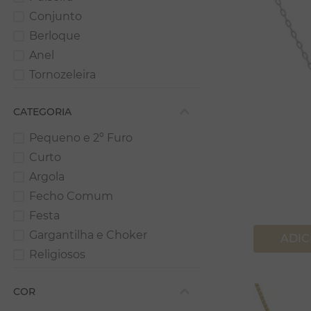
PULSEIRA BERLOQUE
VER TODOS
RELICÁRIO
Conjunto
RÍGIDOS
RELIGIOSOS
Berloque
RIVIERA
PÉROLA
Anel
SIGNOS
SIGNOS
Tornozeleira
SNAKE
TRIPLO
Bolsa
VER TODOS
CATEGORIA
Acessório de Cabelo
Brinde
Pequeno e 2º Furo
Curto
Argola
Fecho Comum
Festa
Gargantilha e Choker
ADIC
Religiosos
Gravatinha
COR
Zircônia