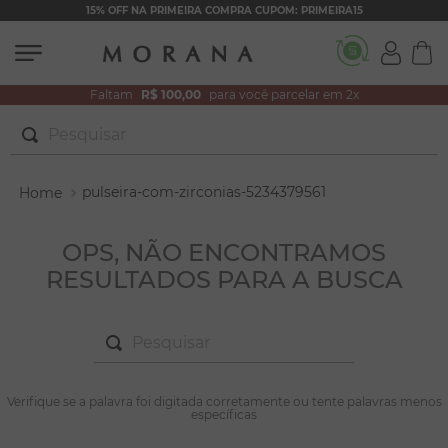
15% OFF NA PRIMEIRA COMPRA CUPOM: PRIMEIRA15
Faltam
R$ 100,00
para você parcelar em 2x
Pesquisar
TERMOS MAIS BUSCADOS
pulseira-com-zirconias-5234379561
1
º
brincos
2
º
pulseiras
OPS, NÃO ENCONTRAMOS
RESULTADOS PARA A BUSCA
3
º
colar duplo
4
º
colar coração
Pesquisar
5
º
filhos
6
º
nossa senhora
TERMOS MAIS BUSCADOS
Verifique se a palavra foi digitada corretamente ou tente palavras menos
1
º
brincos
específicas
7
º
argola