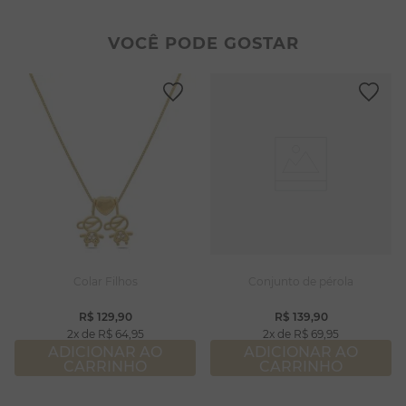
2
º
pulseiras
8
º
pérola
3
º
colar duplo
9
º
escapulário
VOCÊ PODE GOSTAR
4
º
colar coração
10
º
colar
5
º
filhos
6
º
nossa senhora
7
º
argola
8
º
pérola
9
º
escapulário
10
º
colar
Colar Filhos
Conjunto de pérola
R$
129
,
90
R$
139
,
90
2
R$
64
,
95
2
R$
69
,
95
ADICIONAR AO
ADICIONAR AO
CARRINHO
CARRINHO