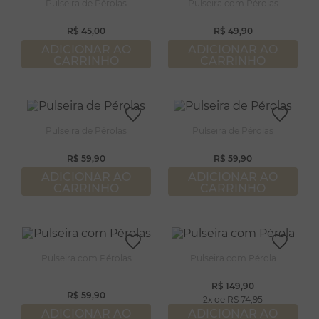
8
º
pérola
Pulseira de Pérolas
Pulseira com Pérolas
9
º
escapulário
R$
45
,
00
R$
49
,
90
ADICIONAR AO
ADICIONAR AO
10
º
conjuntos
CARRINHO
CARRINHO
Pulseira de Pérolas
Pulseira de Pérolas
R$
59
,
90
R$
59
,
90
ADICIONAR AO
ADICIONAR AO
CARRINHO
CARRINHO
Pulseira com Pérolas
Pulseira com Pérola
R$
149
,
90
R$
59
,
90
2
R$
74
,
95
ADICIONAR AO
ADICIONAR AO