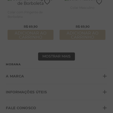
Colar Masculino
Colar com Pingente de
Borboleta
R$
69
,
90
R$
69
,
90
ADICIONAR AO
ADICIONAR AO
CARRINHO
CARRINHO
MOSTRAR MAIS
MORANA
+
A MARCA
+
Sobre a Morana
INFORMAÇÕES ÚTEIS
Lojas
+
Blog
FALE CONOSCO
Seja um franqueado