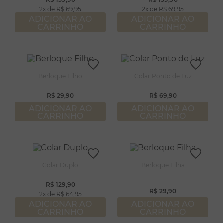
8
º
pérola
2
R$
69
,
95
2
R$
69
,
95
9
º
escapulário
ADICIONAR AO
ADICIONAR AO
CARRINHO
CARRINHO
10
º
colar
Berloque Filho
Colar Ponto de Luz
R$
29
,
90
R$
69
,
90
ADICIONAR AO
ADICIONAR AO
CARRINHO
CARRINHO
Colar Duplo
Berloque Filha
R$
129
,
90
R$
29
,
90
2
R$
64
,
95
ADICIONAR AO
ADICIONAR AO
CARRINHO
CARRINHO