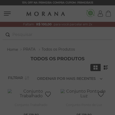
15% OFF NA PRIMEIRA COMPRA CUPOM: PRIMEIRA15
Faltam
R$ 100,00
para você parcelar em 2x
Pesquisar
TERMOS MAIS BUSCADOS
PRATA
Todos os Produtos
1
º
brincos
TODOS OS PRODUTOS
2
º
colar duplo
3
º
pulseiras
FILTRAR
ORDENAR POR
MAIS RECENTES
4
º
colar coração
5
º
filhos
6
º
nossa senhora
Conjunto Trabalhado
Conjunto Ponto de Luz
7
º
argola
R$
139
,
90
R$
139
,
90