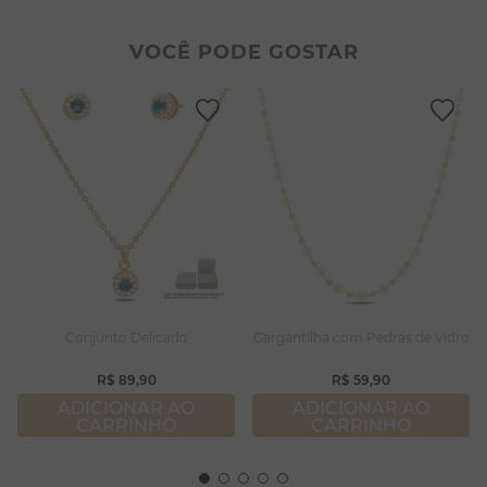
2
º
colar duplo
8
º
conjuntos
3
º
pulseiras
9
º
escapulário
VOCÊ PODE GOSTAR
4
º
colar coração
10
º
colar
5
º
filhos
6
º
nossa senhora
7
º
pérola
8
º
conjuntos
9
º
escapulário
10
º
colar
Conjunto Delicado
Gargantilha com Pedras de Vidro
R$
89
,
90
R$
59
,
90
ADICIONAR AO
ADICIONAR AO
CARRINHO
CARRINHO