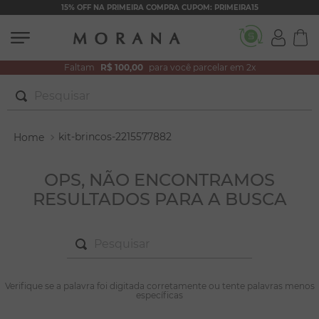
15% OFF NA PRIMEIRA COMPRA CUPOM: PRIMEIRA15
Faltam
R$ 100,00
para você parcelar em 2x
Pesquisar
TERMOS MAIS BUSCADOS
kit-brincos-2215577882
1
º
brincos
2
º
colar duplo
OPS, NÃO ENCONTRAMOS
RESULTADOS PARA A BUSCA
3
º
pulseiras
4
º
colar coração
Pesquisar
5
º
filhos
6
º
nossa senhora
TERMOS MAIS BUSCADOS
Verifique se a palavra foi digitada corretamente ou tente palavras menos
1
º
brincos
específicas
7
º
pérola