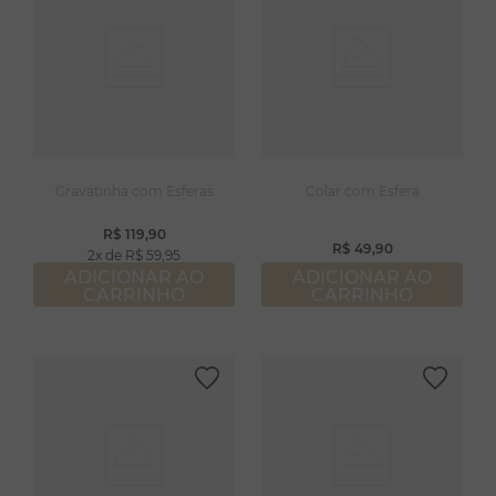
8
º
escapulário
9
º
conjuntos
10
º
coração
Gravatinha com Esferas
Colar com Esfera
R$
119
,
90
R$
49
,
90
2
R$
59
,
95
ADICIONAR AO
ADICIONAR AO
CARRINHO
CARRINHO