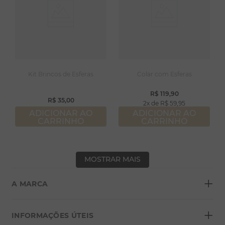
Kit Brincos de Esferas
Colar com Esferas
R$
119
,
90
R$
35
,
00
2
R$
59
,
95
ADICIONAR AO
ADICIONAR AO
CARRINHO
CARRINHO
MOSTRAR MAIS
+
A MARCA
+
Sobre a Morana
INFORMAÇÕES ÚTEIS