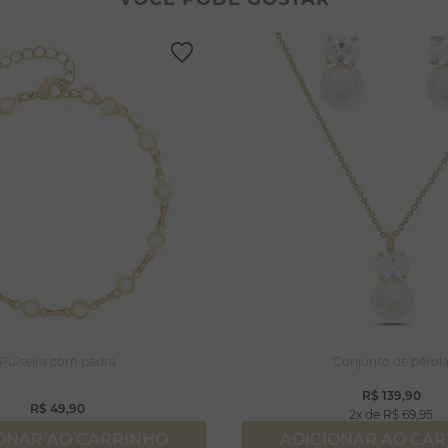
lar coração
lhos
gola
ossa senhora
rola
capulário
njuntos
Pulseira com pedra
Conjunto de pérol
R$
139
,
90
R$
49
,
90
2
R$
69
,
95
ONAR AO CARRINHO
ADICIONAR AO CA