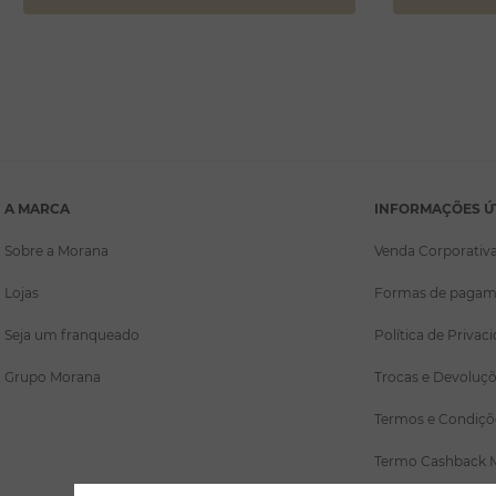
A MARCA
INFORMAÇÕES Ú
Sobre a Morana
Venda Corporativ
Lojas
Formas de pagam
Seja um franqueado
Política de Privac
Grupo Morana
Trocas e Devoluç
Termos e Condiçõ
Termo Cashback 