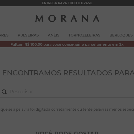
ENTREGA PARA TODO O BRASIL
TERMOS MAIS BUSCADOS
ARES
PULSEIRAS
ANÉIS
TORNOZELEIRAS
BERLOQUES
1
º
brincos
Faltam R$ 100,00 para você conseguir o parcelamento em 2x
2
º
colar duplo
3
º
pulseiras
4
º
colar coração
O ENCONTRAMOS RESULTADOS PARA
5
º
filhos
6
º
argola
7
º
nossa senhora
S MAIS BUSCADOS
fique se a palavra foi digitada corretamente ou tente palavras menos especí
8
º
pérola
incos
9
º
escapulário
lar duplo
VOCÊ PODE GOSTAR
10
º
conjuntos
lseiras