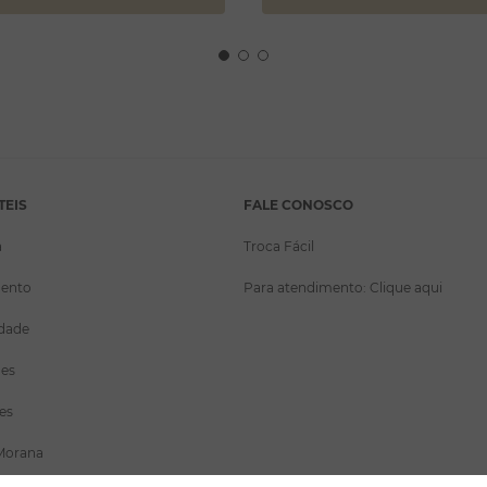
TEIS
FALE CONOSCO
a
Troca Fácil
ento
Para atendimento: Clique aqui
idade
ões
es
Morana