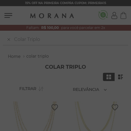
15% OFF NA PRIMEIRA COMPRA CUPOM: PRIMEIRA15
Faltam
R$ 100,00
para você parcelar em 2x
Pesquisar
colar triplo
COLAR TRIPLO
FILTRAR
RELEVÂNCIA