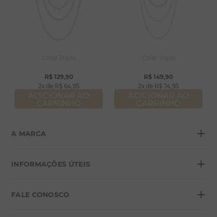
Colar Triplo
Colar Triplo
R$
129
,
90
R$
149
,
90
2
R$
64
,
95
2
R$
74
,
95
ADICIONAR AO
ADICIONAR AO
CARRINHO
CARRINHO
+
A MARCA
+
Sobre a Morana
INFORMAÇÕES ÚTEIS
Lojas
+
Blog
FALE CONOSCO
Seja um franqueado
Formas de pagamento
Grupo Morana