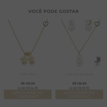
2
º
colar duplo
8
º
pérola
3
º
pulseiras
9
º
escapulário
VOCÊ PODE GOSTAR
4
º
colar coração
10
º
colar
5
º
filhos
6
º
nossa senhora
7
º
argola
8
º
pérola
9
º
escapulário
10
º
colar
Colar Filhos
Conjunto de pérola
R$
129
,
90
R$
139
,
90
2
R$
64
,
95
2
R$
69
,
95
ADICIONAR AO
ADICIONAR AO
CARRINHO
CARRINHO