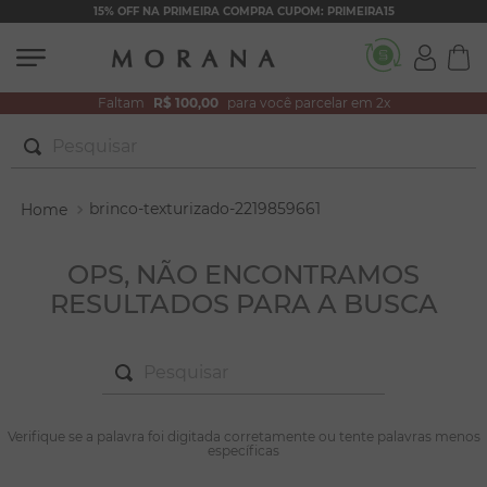
15% OFF NA PRIMEIRA COMPRA CUPOM: PRIMEIRA15
Faltam
R$ 100,00
para você parcelar em 2x
Pesquisar
TERMOS MAIS BUSCADOS
brinco-texturizado-2219859661
1
º
brincos
2
º
colar duplo
OPS, NÃO ENCONTRAMOS
RESULTADOS PARA A BUSCA
3
º
pulseiras
4
º
colar coração
Pesquisar
5
º
filhos
6
º
nossa senhora
TERMOS MAIS BUSCADOS
Verifique se a palavra foi digitada corretamente ou tente palavras menos
1
º
brincos
específicas
7
º
argola