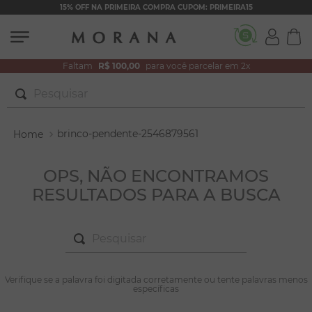
15% OFF NA PRIMEIRA COMPRA CUPOM: PRIMEIRA15
Faltam
R$ 100,00
para você parcelar em 2x
Pesquisar
TERMOS MAIS BUSCADOS
brinco-pendente-2546879561
1
º
brincos
2
º
colar duplo
OPS, NÃO ENCONTRAMOS
RESULTADOS PARA A BUSCA
3
º
pulseiras
4
º
colar coração
Pesquisar
5
º
filhos
6
º
argola
TERMOS MAIS BUSCADOS
Verifique se a palavra foi digitada corretamente ou tente palavras menos
1
º
brincos
específicas
7
º
nossa senhora