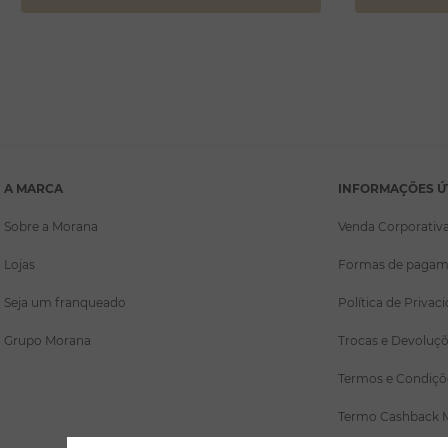
A MARCA
INFORMAÇÕES Ú
Sobre a Morana
Venda Corporativ
Lojas
Formas de pagam
Seja um franqueado
Política de Privac
Grupo Morana
Trocas e Devoluç
Termos e Condiçõ
Termo Cashback 