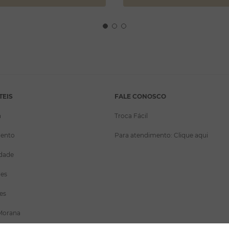
TEIS
FALE CONOSCO
a
Troca Fácil
ento
Para atendimento: Clique aqui
idade
ões
es
Morana