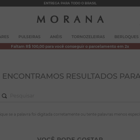
ENTREGA PARA TODO O BRASIL
TERMOS MAIS BUSCADOS
ARES
PULSEIRAS
ANÉIS
TORNOZELEIRAS
BERLOQUES
1
º
brincos
Faltam R$ 100,00 para você conseguir o parcelamento em 2x
2
º
colar duplo
3
º
pulseiras
4
º
colar coração
O ENCONTRAMOS RESULTADOS PARA
5
º
filhos
6
º
nossa senhora
7
º
pérola
S MAIS BUSCADOS
fique se a palavra foi digitada corretamente ou tente palavras menos especí
8
º
conjuntos
incos
9
º
escapulário
lar duplo
VOCÊ PODE GOSTAR
10
º
colar
lseiras