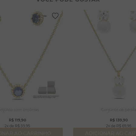
lar coração
lhos
ossa senhora
rola
njuntos
capulário
lar
njunto com zircônias
Conjunto de pérol
R$
119
,
90
R$
139
,
90
2
R$
59
,
95
2
R$
69
,
95
ONAR AO CARRINHO
ADICIONAR AO CA