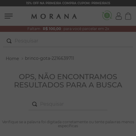
15% OFF NA PRIMEIRA COMPRA CUPOM: PRIMEIRA15
Faltam
R$ 100,00
para você parcelar em 2x
Pesquisar
TERMOS MAIS BUSCADOS
brinco-gota-2216639711
1
º
brincos
2
º
colar duplo
OPS, NÃO ENCONTRAMOS
RESULTADOS PARA A BUSCA
3
º
filhos
4
º
pulseiras
Pesquisar
5
º
colar coração
6
º
pérola
TERMOS MAIS BUSCADOS
Verifique se a palavra foi digitada corretamente ou tente palavras menos
1
º
brincos
específicas
7
º
nossa senhora