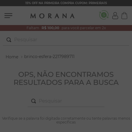
15% OFF NA PRIMEIRA COMPRA CUPOM: PRIMEIRA15
Faltam
R$ 100,00
para você parcelar em 2x
Pesquisar
TERMOS MAIS BUSCADOS
brinco-esfera-2217989711
1
º
brincos
2
º
pulseiras
OPS, NÃO ENCONTRAMOS
RESULTADOS PARA A BUSCA
3
º
colar duplo
4
º
colar coração
Pesquisar
5
º
filhos
6
º
nossa senhora
TERMOS MAIS BUSCADOS
Verifique se a palavra foi digitada corretamente ou tente palavras menos
1
º
brincos
específicas
7
º
argola