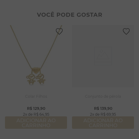
2
º
pulseiras
8
º
pérola
3
º
colar duplo
9
º
escapulário
VOCÊ PODE GOSTAR
4
º
colar coração
10
º
colar
5
º
filhos
6
º
nossa senhora
7
º
argola
8
º
pérola
9
º
escapulário
10
º
colar
Colar Filhos
Conjunto de pérola
R$
129
,
90
R$
139
,
90
2
R$
64
,
95
2
R$
69
,
95
ADICIONAR AO
ADICIONAR AO
CARRINHO
CARRINHO